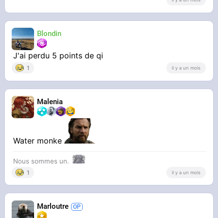
Blondin
J'ai perdu 5 points de qi
1
il y a un mois
Malenia
Water monke
Nous sommes un.
1
il y a un mois
Marloutre