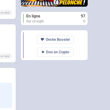
 a un mois
En ligne
97
Sur ce sujet
0
Onche Booster
Don en Crypto
 a un mois