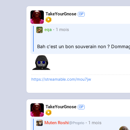
TakeYourGnose
eqa
1 mois
Bah c'est un bon souverain non ? Dommag
https://streamable.com/mou7jw
TakeYourGnose
Muten Roshi
1 mois
Proprio