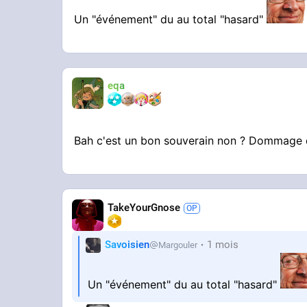
Un "événement" du au total "hasard"
eqa
Bah c'est un bon souverain non ? Dommage q
TakeYourGnose
Savoisien
1 mois
Margouler
Un "événement" du au total "hasard"