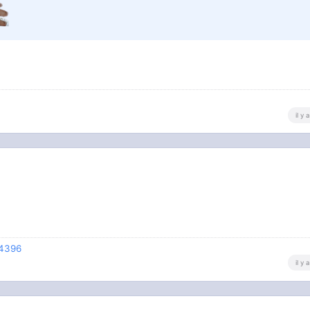
il y
74396
il y