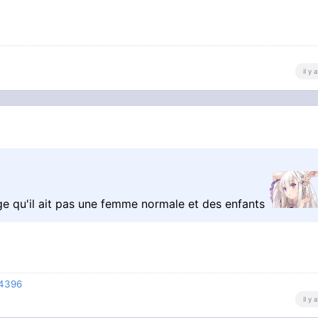
il y
e qu'il ait pas une femme normale et des enfants
74396
il y