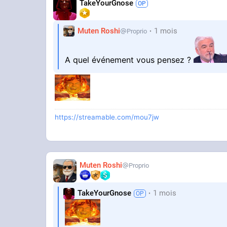
TakeYourGnose
Muten Roshi
1 mois
Proprio
A quel événement vous pensez ?
https://streamable.com/mou7jw
Muten Roshi
Proprio
TakeYourGnose
1 mois