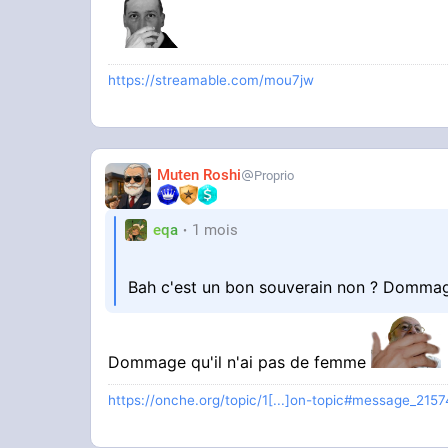
https://streamable.com/mou7jw
Muten Roshi
Proprio
eqa
1 mois
Bah c'est un bon souverain non ? Dommag
Dommage qu'il n'ai pas de femme
https://onche.org/topic/1[...]on-topic#message_215