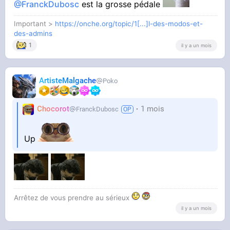
@FranckDubosc
est la grosse pédale
Important >
https://onche.org/topic/1[...]l-des-modos-et-
des-admins
1
il y a un mois
ArtisteMalgache
Poko
Chocorot
1 mois
FranckDubosc
Up
Arrêtez de vous prendre au sérieux
il y a un mois