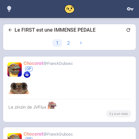
Le FIRST est une IMMENSE PÉDALE
1
2
Chocorot
FranckDubosc
Le zinzin de JVFlux
il y a un mois
Chocorot
FranckDubosc