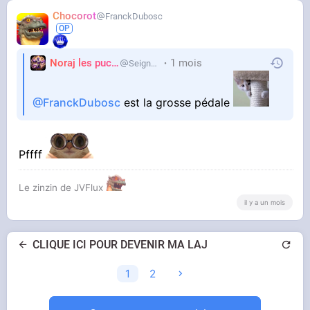
Chocorot
FranckDubosc
Noraj les pucix
1 mois
SeigneurCooler
@FranckDubosc
est la grosse pédale
Pffff
Le zinzin de JVFlux
il y a un mois
CLIQUE ICI POUR DEVENIR MA LAJ
1
2