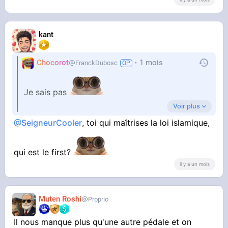
kant
Chocorot
1 mois
FranckDubosc
Je sais pas
Voir plus
Il faudrait faire appel à un juriste des forums
@SeigneurCooler
, toi qui maîtrises la loi islamique,
qui est le first?
il y a un mois
Muten Roshi
Proprio
Il nous manque plus qu'une autre pédale et on