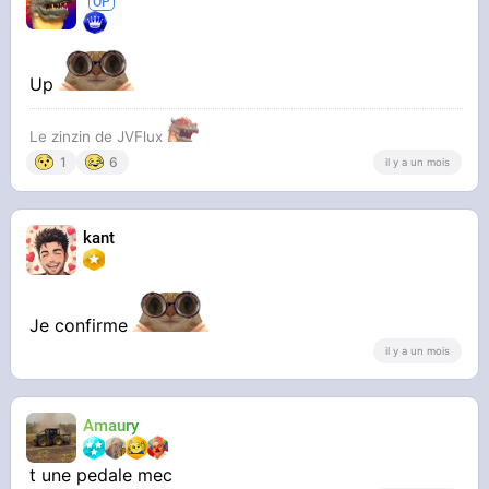
Up
Le zinzin de JVFlux
1
6
il y a un mois
kant
Je confirme
il y a un mois
Amaury
t une pedale mec