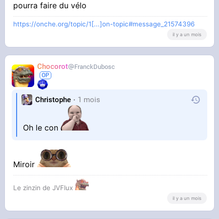
pourra faire du vélo
https://onche.org/topic/1[...]on-topic#message_21574396
il y a un mois
Chocorot
FranckDubosc
Christophe
1 mois
Oh le con
Miroir
Le zinzin de JVFlux
il y a un mois