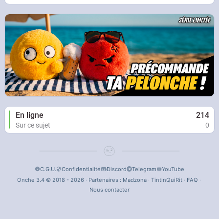
En ligne
214
Sur ce sujet
0
C.G.U.
Confidentialité
Discord
Telegram
YouTube
Onche 3.4 © 2018 - 2026 · Partenaires :
Madzona
·
TintinQuiRit
·
FAQ
·
Nous contacter