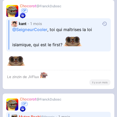
Chocorot
FranckDubosc
kant
1 mois
@SeigneurCooler
, toi qui maîtrises la loi
islamique, qui est le first?
Le zinzin de JVFlux
il y a un mois
Chocorot
FranckDubosc