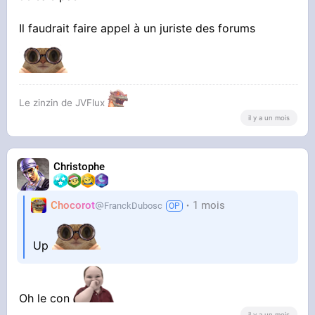
Il faudrait faire appel à un juriste des forums
Le zinzin de JVFlux
il y a un mois
Christophe
Chocorot
1 mois
FranckDubosc
Up
Oh le con
il y a un mois