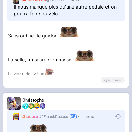
Muten Roshi
1 mois
Proprio
Il nous manque plus qu'une autre pédale et on
pourra faire du vélo
Sans oublier le guidon
La selle, on saura s'en passer
Le zinzin de JVFlux
il y a un mois
Christophe
Chocorot
1 mois
FranckDubosc