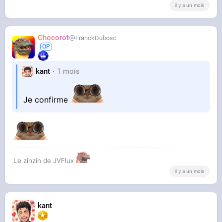
il y a un mois
Chocorot
FranckDubosc
kant
1 mois
Je confirme
Le zinzin de JVFlux
il y a un mois
kant