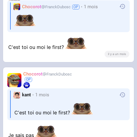
Chocorot
1 mois
FranckDubosc
C'est toi ou moi le first?
il y a un mois
Chocorot
FranckDubosc
kant
1 mois
C'est toi ou moi le first?
Je sais pas