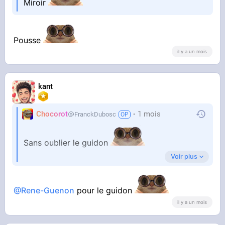
Miroir
Pousse
il y a un mois
kant
Chocorot
1 mois
FranckDubosc
Sans oublier le guidon
Voir plus
La selle, on saura s'en passer
@Rene-Guenon
pour le guidon
il y a un mois