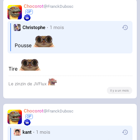
Chocorot
FranckDubosc
Christophe
1 mois
Pousse
Tire
Le zinzin de JVFlux
il y a un mois
Chocorot
FranckDubosc
kant
1 mois