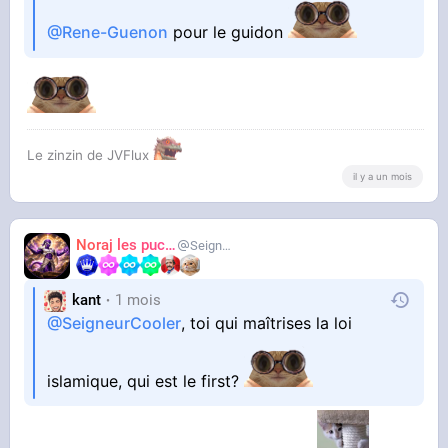
@Rene-Guenon
pour le guidon
Le zinzin de JVFlux
il y a un mois
Noraj les pucix
SeigneurCooler
kant
1 mois
@SeigneurCooler
, toi qui maîtrises la loi
islamique, qui est le first?