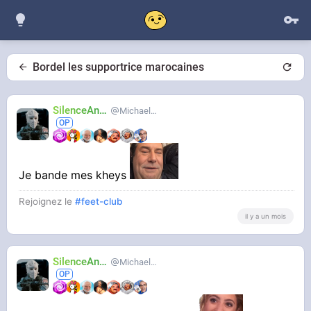
Bordel les supportrice marocaines
SilenceAnus
MichaelMann
Je bande mes kheys
Rejoignez le
#feet-club
il y a un mois
SilenceAnus
MichaelMann