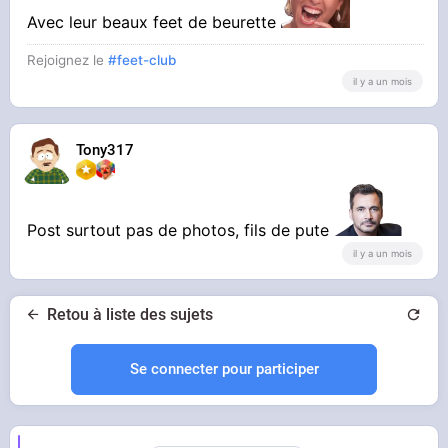
Avec leur beaux feet de beurette
Rejoignez le
#feet-club
il y a un mois
Tony317
Post surtout pas de photos, fils de pute
il y a un mois
Retou à liste des sujets
Se connecter pour participer