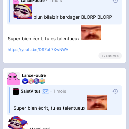
LanceFoutre
1 mois
blun bllaizir bardager BLORP BLORP
Super bien écrit, tu es talentueux
https://youtu.be/DSZuL7XwNWA
il y a un mois
LanceFoutre
SaintVitus
1 mois
Super bien écrit, tu es talentueux