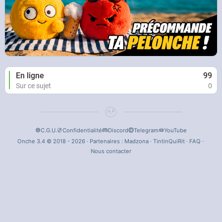
En ligne
99
Sur ce sujet
0
C.G.U.
Confidentialité
Discord
Telegram
YouTube
Onche 3.4 © 2018 - 2026 · Partenaires :
Madzona
·
TintinQuiRit
·
FAQ
·
Nous contacter