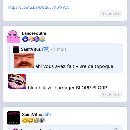
https://youtu.be/DSZuL7XwNWA
il y a un mois
LanceFoutre
SaintVitus
1 mois
ahi vous avez fait vivre ce topoque
blun bllaizir bardager BLORP BLORP
il y a un mois
SaintVitus