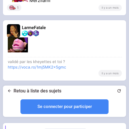
Merzilami
1
il y a un mois
LarmeFatale
validé par les kheyettes et toi ?
https://voca.ro/1mj5MK2x5gmc
il y a un mois
Retou à liste des sujets
Se connecter pour participer