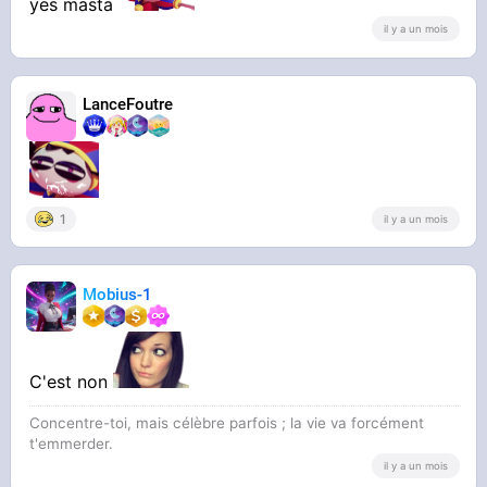
yes masta
il y a un mois
LanceFoutre
1
il y a un mois
Mobius-1
C'est non
Concentre-toi, mais célèbre parfois ; la vie va forcément
t'emmerder.
il y a un mois