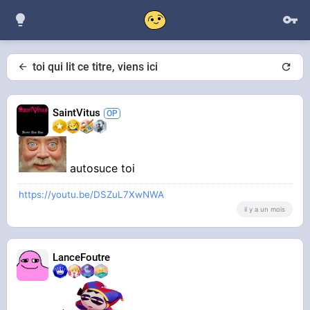
toi qui lit ce titre, viens ici
SaintVitus
autosuce toi
https://youtu.be/DSZuL7XwNWA
il y a un mois
LanceFoutre