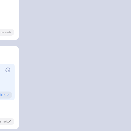
 a un mois
plus
un mois