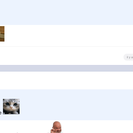
il y
me