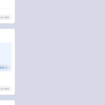
 a un mois
plus
 a un mois