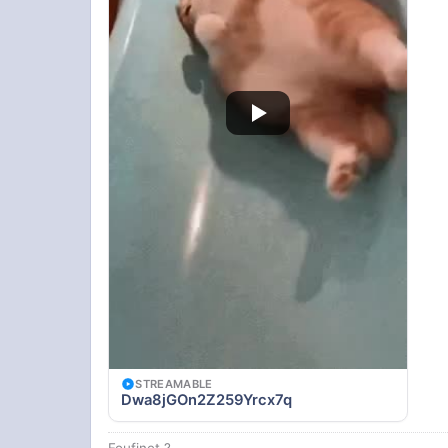
STREAMABLE
Dwa8jGOn2Z259Yrcx7q
Foufinet ?