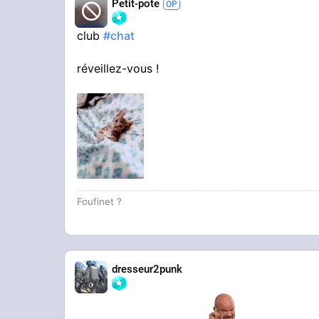
Petit-pote
club
#chat
réveillez-vous !
STREAMABLE
Vidéo Streamable
Foufinet ?
dresseur2punk