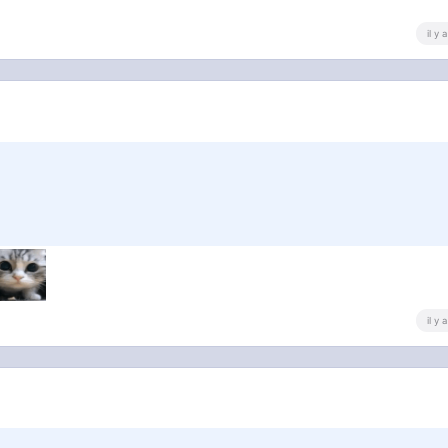
il y
il y