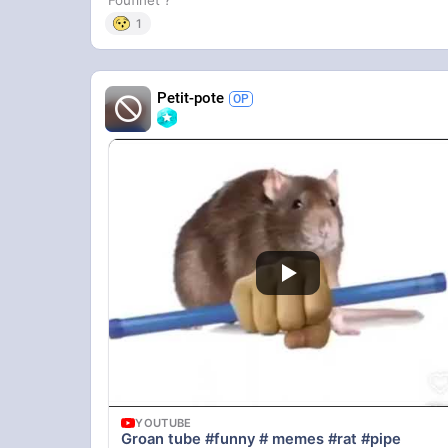
1
Petit-pote
YOUTUBE
Groan tube #funny # memes #rat #pipe