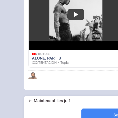
YOUTUBE
ALONE, PART 3
XXXTENTACION - Topic
Maintenant t'es juif
Se