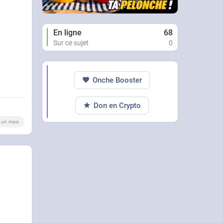
En ligne
68
Sur ce sujet
0
Onche Booster
Don en Crypto
 a un mois