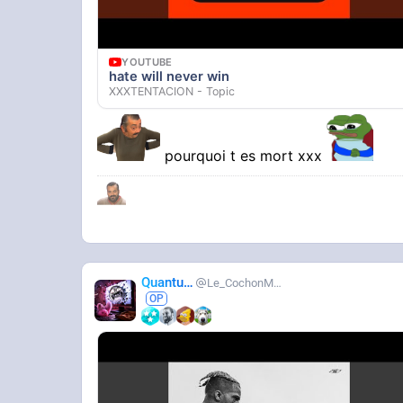
YOUTUBE
hate will never win
XXXTENTACION - Topic
pourquoi t es mort xxx
Quantum
Le_CochonMuslim