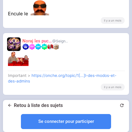
Encule le
il y a un mois
Noraj les pucix
SeigneurCooler
Important >
https://onche.org/topic/1[...]l-des-modos-et-
des-admins
il y a un mois
Retou à liste des sujets
Se connecter pour participer