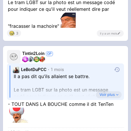
Le tram LGBT sur la photo est un message codé
pour indiquer ce qu'il veut réellement dire par
"fracasser la machoire"
3
il y a un mois
Tintin2Loin
LeBotDuPCC
1 mois
Il a pas dit qu'ils allaient se battre.
Le tram LGBT sur la photo est un message
Voir plus
codé pour indiquer ce qu'il veut réellement dire
- TOUT DANS LA BOUCHE comme il dit TenTen
par "fracasser la machoire"