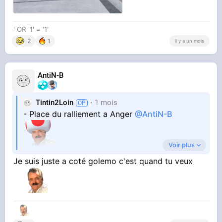
' OR '1' = '1'
2
1
il y a un mois
AntiN-B
Tintin2Loin
1 mois
- Place du ralliement a Anger
@AntiN-B
Voir plus
Je suis juste a coté golemo c'est quand tu veux
- ET viens tout seul cette fois-ci