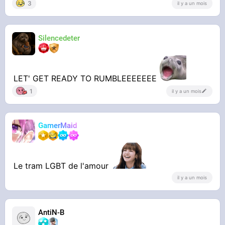
3
il y a un mois
Silencedeter
LET' GET READY TO RUMBLEEEEEEE
1
il y a un mois
GamerMaid
Le tram LGBT de l'amour
il y a un mois
AntiN-B