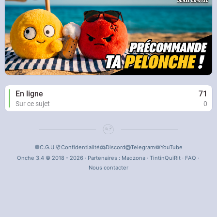
En ligne
71
Sur ce sujet
0
C.G.U.
Confidentialité
Discord
Telegram
YouTube
Onche 3.4 © 2018 - 2026 · Partenaires :
Madzona
·
TintinQuiRit
·
FAQ
·
Nous contacter