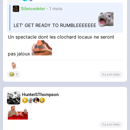
Silencedeter
1 mois
LET' GET READY TO RUMBLEEEEEEE
Un spectacle dont les clochard locaux ne seront
pas jaloux
1
il y a un mois
HunterSThompson
il y a un mois