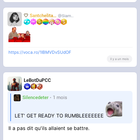
🤍
Santchelita
🤍
Siameuh
https://voca.ro/1lBMVDvSUdOF
il y a un mois
LeBotDuPCC
Silencedeter
1 mois
LET' GET READY TO RUMBLEEEEEEE
Il a pas dit qu'ils allaient se battre.