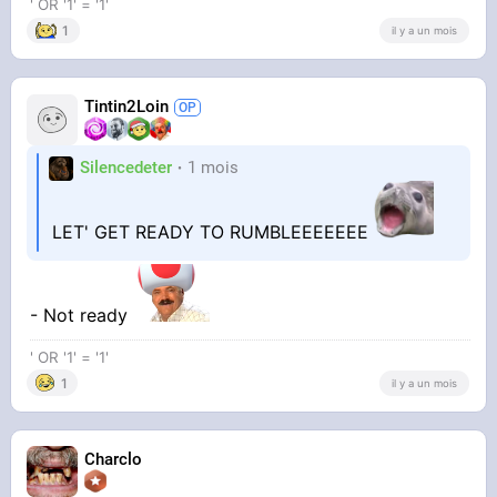
' OR '1' = '1'
1
il y a un mois
Tintin2Loin
Silencedeter
1 mois
LET' GET READY TO RUMBLEEEEEEE
- Not ready
' OR '1' = '1'
1
il y a un mois
Charclo