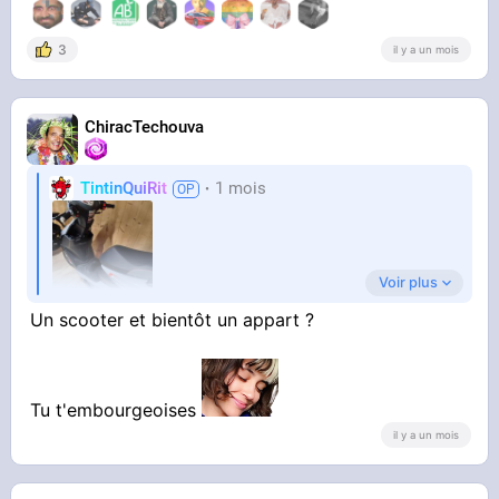
3
il y a un mois
ChiracTechouva
TintinQuiRit
1 mois
Voir plus
Un scooter et bientôt un appart ?
Pour mon nouveau travail, a 20km de mon trou
a merde , au lieu d'y aller en vélo ça le fait ?
Tu t'embourgeoises
il y a un mois