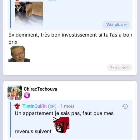
Voir plus
Évidemment, très bon investissement si tu l’as a bon
prix
Pour mon nouveau travail, a 20km de mon trou
a merde , au lieu d'y aller en vélo ça le fait ?
il y a un mois
ChiracTechouva
TintinQuiRit
1 mois
Un appartement je sais pas, faut que mes
revenus suivent