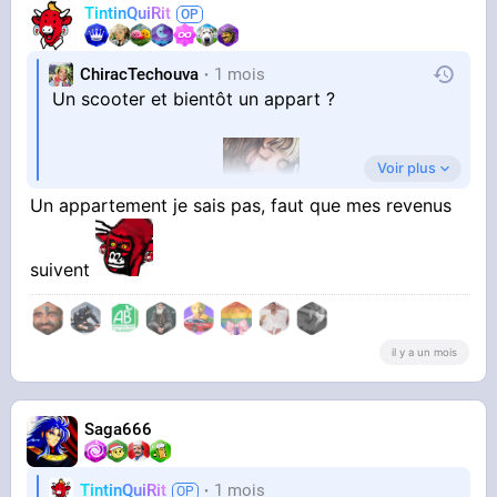
TintinQuiRit
ChiracTechouva
1 mois
Un scooter et bientôt un appart ?
Voir plus
Tu t'embourgeoises
Un appartement je sais pas, faut que mes revenus
suivent
il y a un mois
Saga666
TintinQuiRit
1 mois