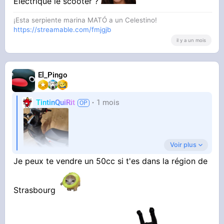
Électrique le scooter ?
¡Esta serpiente marina MATÓ a un Celestino!
https://streamable.com/fmjgjb
il y a un mois
El_Pingo
TintinQuiRit
1 mois
Voir plus
Je peux te vendre un 50cc si t'es dans la région de
Pour mon nouveau travail, a 20km de mon trou
Strasbourg
a merde , au lieu d'y aller en vélo ça le fait ?