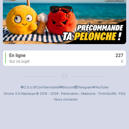
En ligne
227
Sur ce sujet
0
C.G.U.
Confidentialité
Discord
Telegram
YouTube
Onche 3.3-Nastasya © 2018 - 2026 · Partenaires :
Madzona
·
TintinQuiRit
·
FAQ
·
Nous contacter