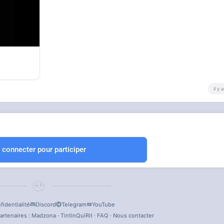
il y
 connecter pour participer
fidentialité
Discord
Telegram
YouTube
artenaires :
Madzona
·
TintinQuiRit
·
FAQ
·
Nous contacter