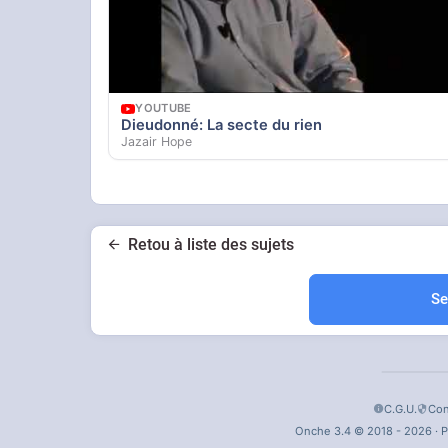
YOUTUBE
Dieudonné: La secte du rien
Jazair Hope
Retou à liste des sujets
Se
C.G.U.
Con
Onche 3.4 © 2018 - 2026 · P