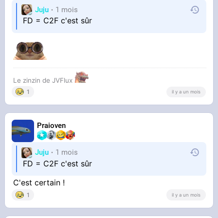
Juju
1 mois
FD = C2F c'est sûr
Le zinzin de JVFlux
1
il y a un mois
Praioven
Juju
1 mois
FD = C2F c'est sûr
C'est certain !
1
il y a un mois