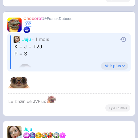
Chocorot
FranckDubosc
Juju
1 mois
K = J = T2J
P = S
Voir plus
Le zinzin de JVFlux
il y a un mois
Juju