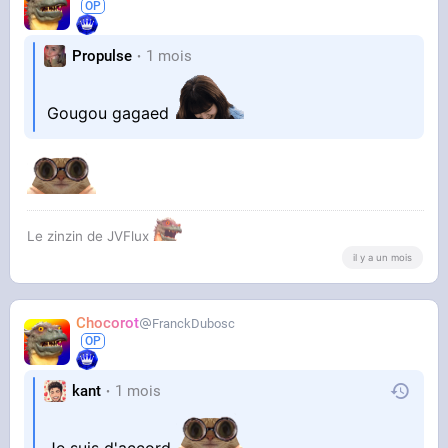
Propulse
1 mois
Gougou gagaed
Le zinzin de JVFlux
il y a un mois
Chocorot
FranckDubosc
kant
1 mois