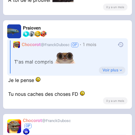
A toi de le prouver
il y a un mois
Praioven
Chocorot
1 mois
FranckDubosc
T'as mal compris
Voir plus
Je le pense
FD n'est pas dans l'équation
Tu nous caches des choses FD
il y a un mois
Chocorot
FranckDubosc