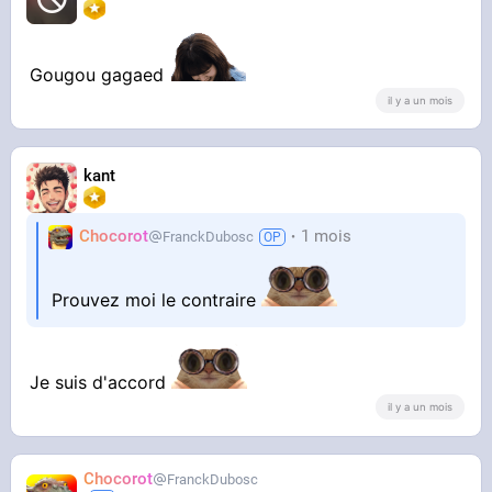
Gougou gagaed
il y a un mois
kant
Chocorot
1 mois
FranckDubosc
Prouvez moi le contraire
Je suis d'accord
il y a un mois
Chocorot
FranckDubosc