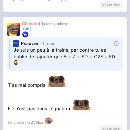
il y a un mois
Chocorot
FranckDubosc
Praioven
1 mois
Je suis un peu à la traîne, par contre tu as
oublié de rajouter que B = Z = SD = C2F = FD
T'as mal compris
FD n'est pas dans l'équation
Le zinzin de JVFlux
il y a un mois