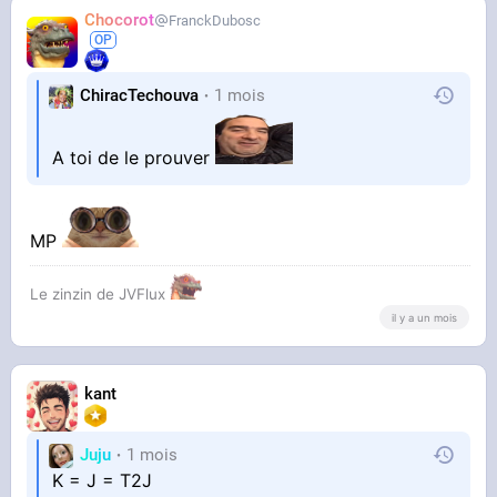
Chocorot
FranckDubosc
ChiracTechouva
1 mois
A toi de le prouver
MP
Le zinzin de JVFlux
il y a un mois
kant
Juju
1 mois
K = J = T2J