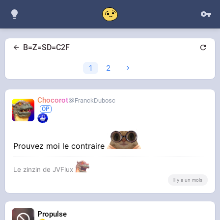
B=Z=SD=C2F
1
2
Chocorot
FranckDubosc
Prouvez moi le contraire
Le zinzin de JVFlux
il y a un mois
Propulse