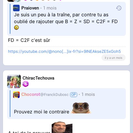
Praioven
1 mois
Je suis un peu à la traîne, par contre tu as
oublié de rajouter que B = Z = SD = C2F = FD
FD = C2F c'est sûr
https://youtube.com/@nono[...]ix-fr?si=9lNEAkseZE5xGoh5
il y a un mois
ChiracTechouva
Chocorot
1 mois
FranckDubosc
Prouvez moi le contraire