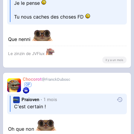
Je le pense
Tu nous caches des choses FD
Que nenni
Le zinzin de JVFlux
il y a un mois
Chocorot
FranckDubosc
Praioven
1 mois
C'est certain !
Oh que non