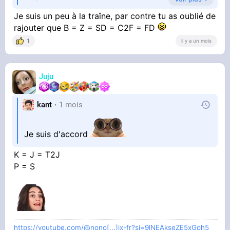
Je suis un peu à la traîne, par contre tu as oublié de
rajouter que B = Z = SD = C2F = FD
Faut suivre, un peu
1
il y a un mois
Juju
kant
1 mois
Je suis d'accord
K = J = T2J
P = S
https://youtube.com/@nono[...]ix-fr?si=9lNEAkseZE5xGoh5