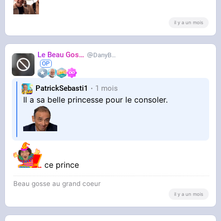
il y a un mois
Le Beau Gosse
DanyBrillant
PatrickSebasti1
1 mois
Il a sa belle princesse pour le consoler.
ce prince
Beau gosse au grand coeur
il y a un mois