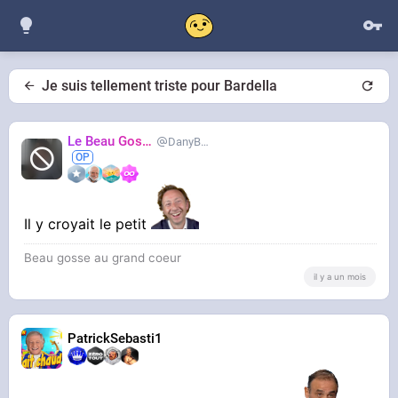
Je suis tellement triste pour Bardella
Le Beau Gosse
DanyBrillant
Il y croyait le petit
Beau gosse au grand coeur
il y a un mois
PatrickSebasti1