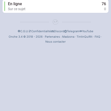
En ligne
76
Sur ce sujet
0
C.G.U.
Confidentialité
Discord
Telegram
YouTube
Onche 3.4 © 2018 - 2026 · Partenaires :
Madzona
·
TintinQuiRit
·
FAQ
·
Nous contacter