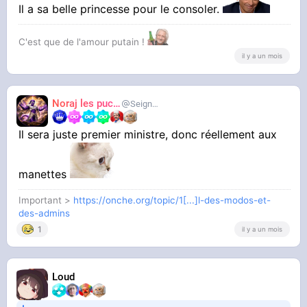
Il a sa belle princesse pour le consoler.
C'est que de l'amour putain !
il y a un mois
Noraj les pucix
SeigneurCooler
Il sera juste premier ministre, donc réellement aux
manettes
Important >
https://onche.org/topic/1[...]l-des-modos-et-
des-admins
1
il y a un mois
Loud