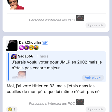
Personne n'interdira les POC
il y a un mois
DarkChouffin
Saga666
1 mois
J’aurais voulu voter pour JMLP en 2002 mais je
n’étais pas encore majeur.
Voir plus
Moi, j'ai voté Hitler en 33, mais j'étais dans les
couilles de mon père que lui même n'était pas né
Personne n'interdira les POC
1
il y a un mois