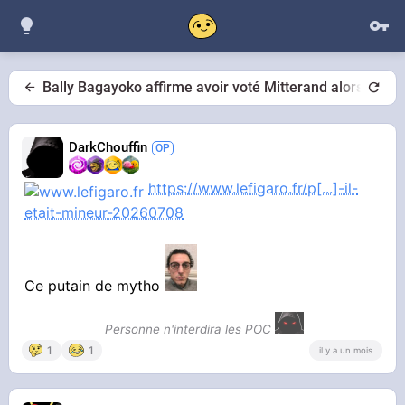
Bally Bagayoko affirme avoir voté Mitterand alors qu'il 
DarkChouffin
https://www.lefigaro.fr/p[...]-il-
etait-mineur-20260708
Ce putain de mytho
Personne n'interdira les POC
1
1
il y a un mois