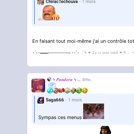
ChiracTechouva
1 mois
Tout fait maison sauf élever les animaux e
En faisant tout moi-même j'ai un contrôle to
🍃
ϟ 𝑷𝒂𝒏𝒅𝒐𝒓𝒂 ϟ
🍃
RealJackie
Saga666
1 mois
Sympas ces menus