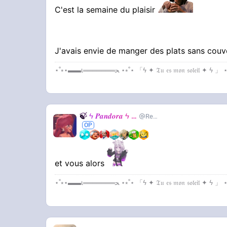
C'est la semaine du plaisir
J'avais envie de manger des plats sans cou
🍃
ϟ 𝑷𝒂𝒏𝒅𝒐𝒓𝒂 ϟ
🍃
RealJackie
et vous alors