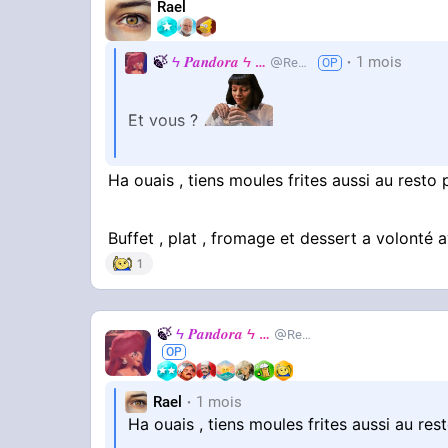
Rael
🍃
ϟ 𝑷𝒂𝒏𝒅𝒐𝒓𝒂 ϟ
🍃
1 mois
RealJackie
Et vous ?
Ce soir: rouleaux de printemps crevettes
Ha ouais , tiens moules frites aussi au resto 
Demain midi: kébab de porc
Buffet , plat , fromage et dessert a volonté 
Demain soir: sushi
1
Après-demain: bourgueurents bacon et po
🍃
ϟ 𝑷𝒂𝒏𝒅𝒐𝒓𝒂 ϟ
🍃
RealJackie
Tout fait maison sauf élever les animaux e
Rael
1 mois
Ha ouais , tiens moules frites aussi au rest