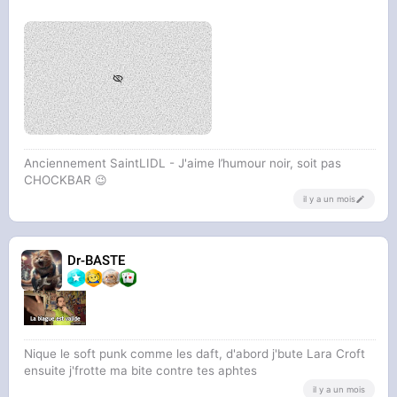
Anciennement SaintLIDL - J'aime l’humour noir, soit pas
CHOCKBAR 😉️
il y a un mois
Dr-BASTE
Nique le soft punk comme les daft, d'abord j'bute Lara Croft
ensuite j'frotte ma bite contre tes aphtes
il y a un mois