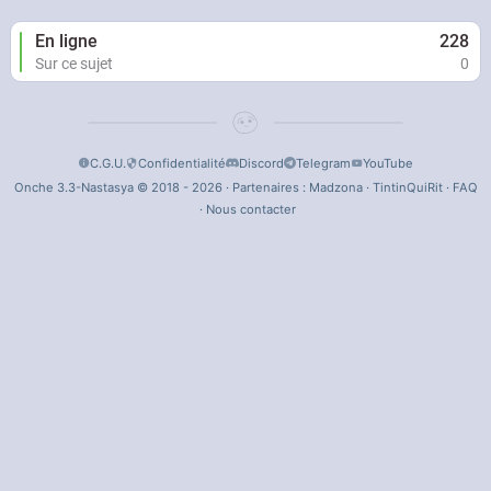
En ligne
228
Sur ce sujet
0
C.G.U.
Confidentialité
Discord
Telegram
YouTube
Onche 3.3-Nastasya © 2018 - 2026 · Partenaires :
Madzona
·
TintinQuiRit
·
FAQ
·
Nous contacter