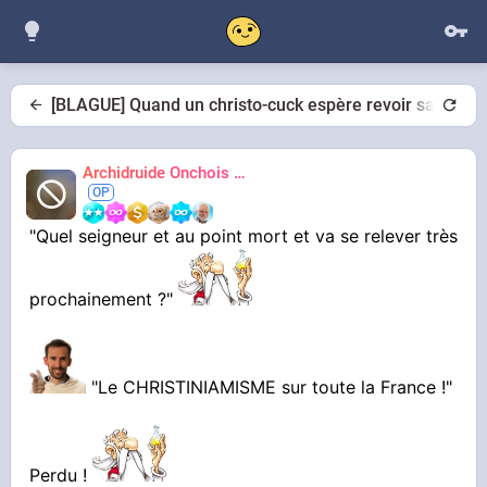
[BLAGUE] Quand un christo-cuck espère revoir sa religio
Archidruide Onchois
🍀️🌩️🐻️
James
"Quel seigneur et au point mort et va se relever très
prochainement ?"
"Le CHRISTINIAMISME sur toute la France !"
Perdu !