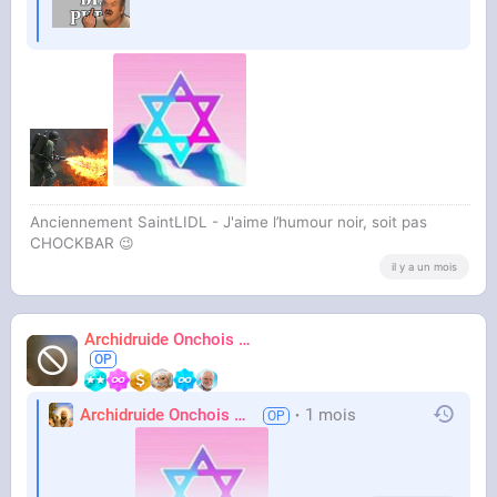
Anciennement SaintLIDL - J'aime l’humour noir, soit pas
CHOCKBAR 😉️
il y a un mois
Archidruide Onchois
🍀️🌩️🐻️
James
Archidruide Onchois
🍀️🌩️🐻️
1 mois
James