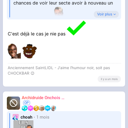
chances de voir leur secte avoir à nouveau un
Voir plus
peu de succès
C'est déjà le cas je nie pas
Anciennement SaintLIDL - J'aime l’humour noir, soit pas
CHOCKBAR 😉️
il y a un mois
Archidruide Onchois
🍀️🌩️🐻️
James
choah
1 mois