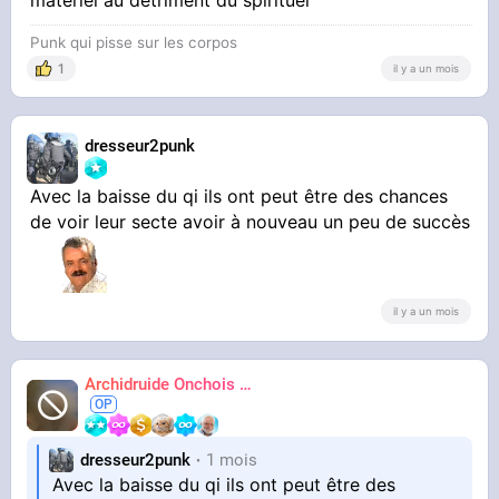
Punk qui pisse sur les corpos
1
il y a un mois
dresseur2punk
Avec la baisse du qi ils ont peut être des chances
de voir leur secte avoir à nouveau un peu de succès
il y a un mois
Archidruide Onchois
🍀️🌩️🐻️
James
dresseur2punk
1 mois
Avec la baisse du qi ils ont peut être des