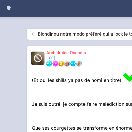
Blondinou notre modo préféré qui a lock le t
Archidruide Onchois
🍀️🌩️🐻️
James
(Et oui les shills ya pas de nomi en titre)
Je suis outré, je compte faire malédiction s
Que ses courgettes se transforme en énorm