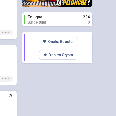
En ligne
224
Sur ce sujet
0
 a un mois
Onche Booster
Don en Crypto
 a un mois