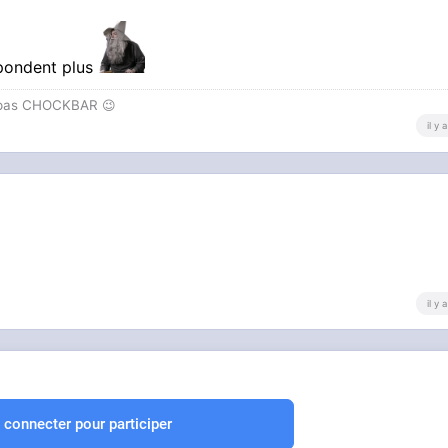
 pondent plus
t pas CHOCKBAR 😉️
il y
il y
 connecter pour participer