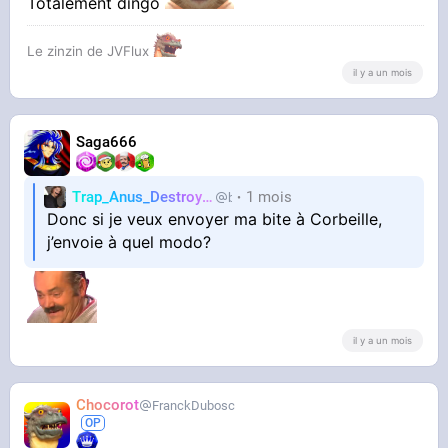
Totalement dingo
Le zinzin de JVFlux
il y a un mois
Saga666
Trap_Anus_Destroyer
1 mois
blinkb29
Donc si je veux envoyer ma bite à Corbeille,
j’envoie à quel modo?
il y a un mois
Chocorot
FranckDubosc