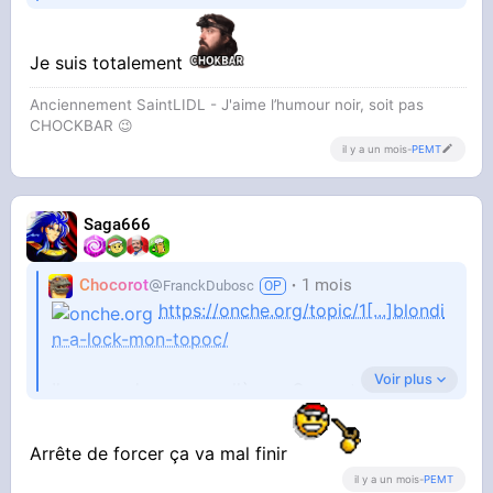
Je suis totalement
Anciennement SaintLIDL - J'aime l’humour noir, soit pas
CHOCKBAR 😉️
il y a un mois
-
PEMT
Saga666
Chocorot
1 mois
FranckDubosc
https://onche.org/topic/1[...]blondi
n-a-lock-mon-topoc/
Voir plus
Il couvre donc son collègue. Ça veut tout dire
Arrête de forcer ça va mal finir
il y a un mois
-
PEMT