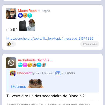
Muten Roshi
Proprio
mérité
https://onche.org/topic/1[...]on-topic#message_21574396
1
il y a un mois
Archidruide Onchois
🍀️🌩️🐻️
James
Chocorot
1 mois
FranckDubosc
@James
Tu veux dire un des secondaire de Blondin ?
Anciennement SaintLIDL - J'aime l’humour noir, soit pas