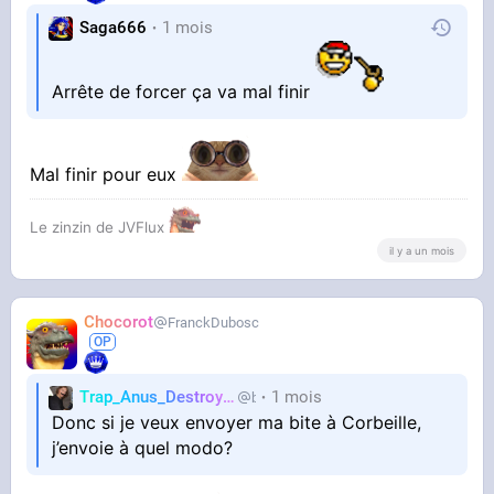
Saga666
1 mois
Arrête de forcer ça va mal finir
Mal finir pour eux
Le zinzin de JVFlux
il y a un mois
Chocorot
FranckDubosc
Trap_Anus_Destroyer
1 mois
blinkb29
Donc si je veux envoyer ma bite à Corbeille,
j’envoie à quel modo?