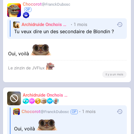
Chocorot
FranckDubosc
Archidruide Onchois
🍀️🌩️🐻️
1 mois
James
Tu veux dire un des secondaire de Blondin ?
Oui, voilà
Le zinzin de JVFlux
il y a un mois
Archidruide Onchois
🍀️🌩️🐻️
James
Chocorot
1 mois
FranckDubosc
Oui, voilà