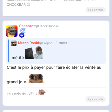
CHOCKBAR 😉️
il y a un mois
Chocorot
FranckDubosc
Muten Roshi
1 mois
Proprio
mérité
C'est le prix à payer pour faire éclater la vérité au
grand jour
Le zinzin de JVFlux
il y a un mois