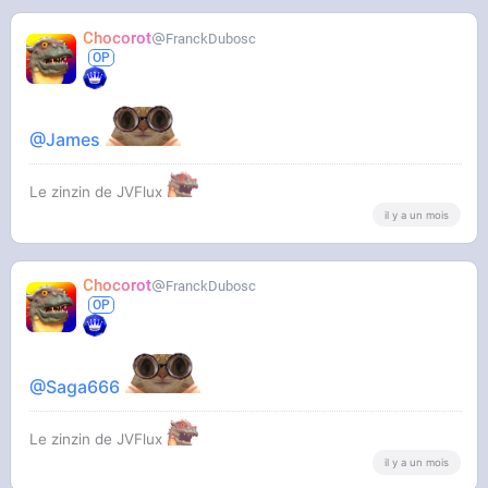
Chocorot
FranckDubosc
@James
Le zinzin de JVFlux
il y a un mois
Chocorot
FranckDubosc
@Saga666
Le zinzin de JVFlux
il y a un mois