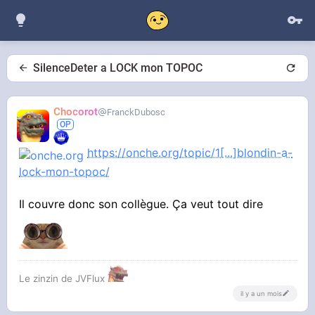
SilenceDeter a LOCK mon TOPOC
Chocorot
FranckDubosc
https://onche.org/topic/1[...]blondin-a-
lock-mon-topoc/
Il couvre donc son collègue. Ça veut tout dire
Le zinzin de JVFlux
il y a un mois