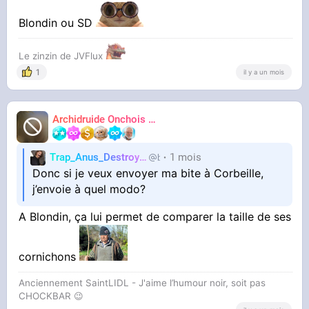
Blondin ou SD
Le zinzin de JVFlux
1
il y a un mois
Archidruide Onchois
🍀️🌩️🐻️
James
Trap_Anus_Destroyer
1 mois
blinkb29
Donc si je veux envoyer ma bite à Corbeille,
j’envoie à quel modo?
A Blondin, ça lui permet de comparer la taille de ses
cornichons
Anciennement SaintLIDL - J'aime l’humour noir, soit pas
CHOCKBAR 😉️