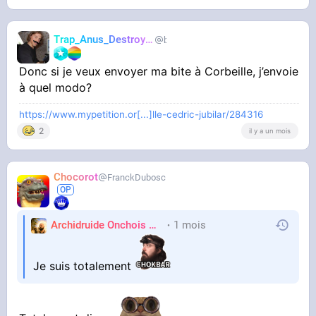
Trap_Anus_Destroyer
blinkb29
Donc si je veux envoyer ma bite à Corbeille, j’envoie
à quel modo?
https://www.mypetition.or[...]lle-cedric-jubilar/284316
2
il y a un mois
Chocorot
FranckDubosc
Archidruide Onchois
🍀️🌩️🐻️
1 mois
James
Je suis totalement