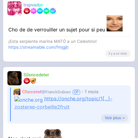
trapvador
Cho de de verrouiller un sujet pour si peu
¡Esta serpiente marina MATÓ a un Celestino!
https://streamable.com/fmjgjb
il y a un mois
Silencedeter
Chocorot
1 mois
FranckDubosc
https://onche.org/topic/1[...]-
zosterae-corbeille2fruit
Voir plus
Ça veut tout dire