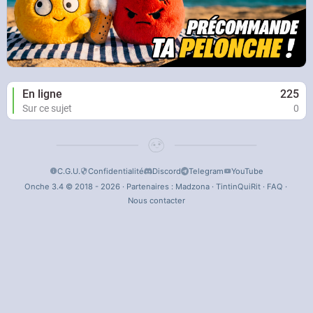
En ligne
225
Sur ce sujet
0
C.G.U.
Confidentialité
Discord
Telegram
YouTube
Onche 3.4 © 2018 - 2026 · Partenaires :
Madzona
·
TintinQuiRit
·
FAQ
·
Nous contacter