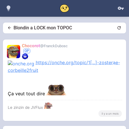
Blondin a LOCK mon TOPOC
Chocorot
FranckDubosc
https://onche.org/topic/1[...]-zosterae-
corbeille2fruit
Ça veut tout dire
Le zinzin de JVFlux
il y a un mois