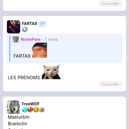
il y a un mois
FARTAX
NotrePere
1 mois
FARTAX
LES PRENOMS
il y a un mois
FreeW0lf
Masturbin
Branlotin