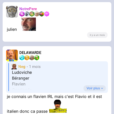
NotrePere
julien
il y a un mois
DELAWARDE
Neg
1 mois
Ludoviche
Béranger
Flavien
Voir plus
Cassiopée
je connais un flavien IRL mais c'est Flavio et il est
italien donc ca passe