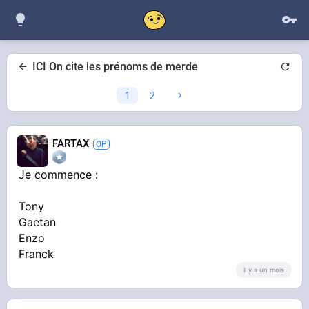
ICI On cite les prénoms de merde
1
2
FARTAX
Je commence :
Tony
Gaetan
Enzo
Franck
il y a un mois