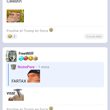
Celestin
Poutine et Trump en force
2
il y a un mois
FreeW0lf
NotrePere
1 mois
FARTAX
Poutine et Trump en force