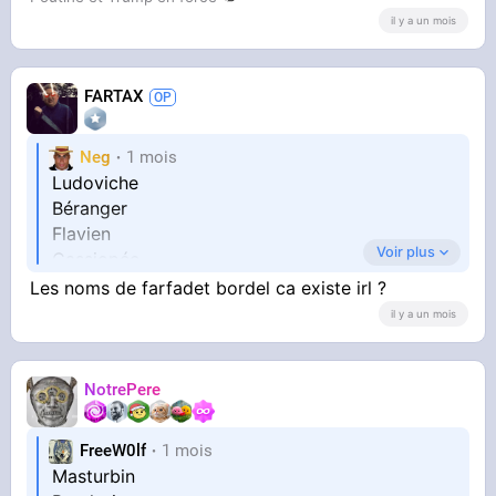
il y a un mois
FARTAX
Neg
1 mois
Ludoviche
Béranger
Flavien
Voir plus
Cassiopée
Les noms de farfadet bordel ca existe irl ?
il y a un mois
NotrePere
FreeW0lf
1 mois
Masturbin