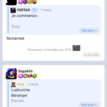
FARTAX
1 mois
Je commence :
Tony
Voir plus
Gaetan
Enzo
Mohamed
Franck
Personne n'interdira les POC
il y a un mois
Saga666
Neg
1 mois
Ludoviche
Béranger
Flavien
Voir plus
Cassiopée