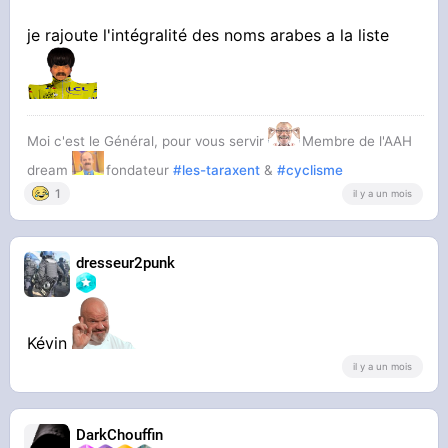
je rajoute l'intégralité des noms arabes a la liste
Moi c'est le Général, pour vous servir
Membre de l'AAH
dream
fondateur
#les-taraxent
&
#cyclisme
1
il y a un mois
dresseur2punk
Kévin
il y a un mois
DarkChouffin