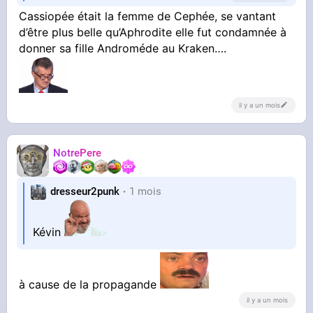
Cassiopée était la femme de Cephée, se vantant
d’être plus belle qu’Aphrodite elle fut condamnée à
donner sa fille Androméde au Kraken….
il y a un mois
NotrePere
dresseur2punk
1 mois
Kévin
à cause de la propagande
il y a un mois