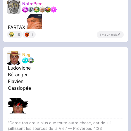
NotrePere
FARTAX
15
1
il y a un mois
Neg
Ludoviche
Béranger
Flavien
Cassiopée
"Garde ton cœur plus que toute autre chose, car de lui
jaillissent les sources de la Vie." — Proverbes 4:23