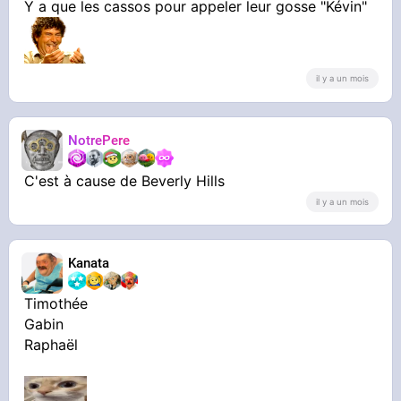
Y a que les cassos pour appeler leur gosse "Kévin"
il y a un mois
NotrePere
C'est à cause de Beverly Hills
il y a un mois
Kanata
Timothée
Gabin
Raphaël