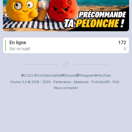
En ligne
172
Sur ce sujet
0
C.G.U.
Confidentialité
Discord
Telegram
YouTube
Onche 3.4 © 2018 - 2026 · Partenaires :
Madzona
·
TintinQuiRit
·
FAQ
·
Nous contacter