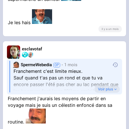
Je les hais
il y a un mois
esclavotaf
SpermeWebedia
1 mois
Franchement c'est limite mieux.
Sauf quand t'as pas un rond et que tu va
encore passer l'été pas cher au lac pendant que
Voir plus
les boomers font leurs 10ième croisière Costa
et essaye encore de te passer devant dans la
Franchement j'aurais les moyens de partir en
voyage mais je suis un célestin enfoncé dans sa
file du supermarché un samedi
routine.