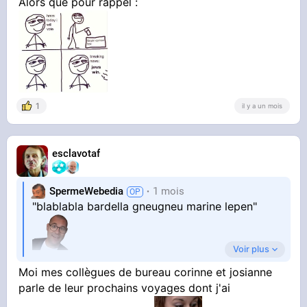
Alors que pour rappel :
1
il y a un mois
esclavotaf
SpermeWebedia
1 mois
"blablabla bardella gneugneu marine lepen"
Voir plus
Moi mes collègues de bureau corinne et josianne
"woah t'imagines noonnnn"
parle de leur prochains voyages dont j'ai