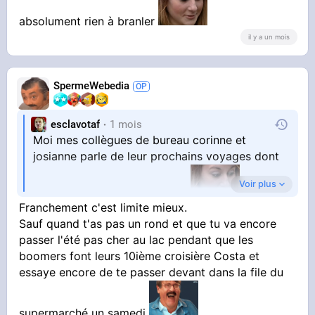
"EUGLBLBLBL"
absolument rien à branler
il y a un mois
Alors que pour rappel :
SpermeWebedia
esclavotaf
1 mois
Moi mes collègues de bureau corinne et
josianne parle de leur prochains voyages dont
Voir plus
j'ai absolument rien à branler
Franchement c'est limite mieux.
Sauf quand t'as pas un rond et que tu va encore
passer l'été pas cher au lac pendant que les
boomers font leurs 10ième croisière Costa et
essaye encore de te passer devant dans la file du
supermarché un samedi