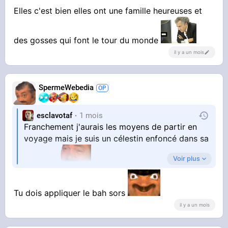
Elles c'est bien elles ont une famille heureuses et
Je les hais
des gosses qui font le tour du monde
il y a un mois
SpermeWebedia
esclavotaf
1 mois
Franchement j'aurais les moyens de partir en
voyage mais je suis un célestin enfoncé dans sa
Voir plus
routine.
Elles c'est bien elles ont une famille heureuses
Tu dois appliquer le bah sors
et des gosses qui font le tour du monde
il y a un mois