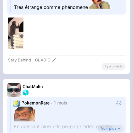
Tres étrange comme phénomène
Stay Behind - GLADIO 🗡️
il y a un mois
ChatMalin
PokemonRare
1 mois
En agissant ainsi elle propage l'idée que les
Voir plus