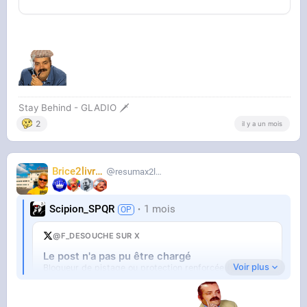
Stay Behind - GLADIO 🗡️
2
il y a un mois
Brice2livres
resumax2livres
Scipion_SPQR
1 mois
@F_DESOUCHE SUR X
Le post n'a pas pu être chargé
Voir plus
Bloqueur de pistage ou protection renforcée (Firefox).
Ouvrir sur X
↗