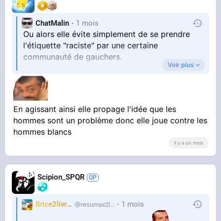
ChatMalin
1 mois
Ou alors elle évite simplement de se prendre
l'étiquette "raciste" par une certaine
communauté de gauchers.
Voir plus
En agissant ainsi elle propage l'idée que les
hommes sont un problème donc elle joue contre les
hommes blancs
il y a un mois
Scipion_SPQR
Brice2livres
1 mois
resumax2livres