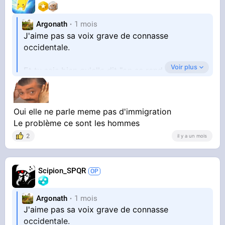
Argonath
1 mois
J'aime pas sa voix grave de connasse
occidentale.
Voir plus
Et tu sais bien qu'elle dit "on se rend compte
qu'il y a un problème dans notre pays" en
parlant des hommes en général, elle ne fait pas
la distinction ethnique cette hypocrite.
Oui elle ne parle meme pas d'immigration
Le problème ce sont les hommes
2
il y a un mois
Scipion_SPQR
Argonath
1 mois
J'aime pas sa voix grave de connasse
occidentale.