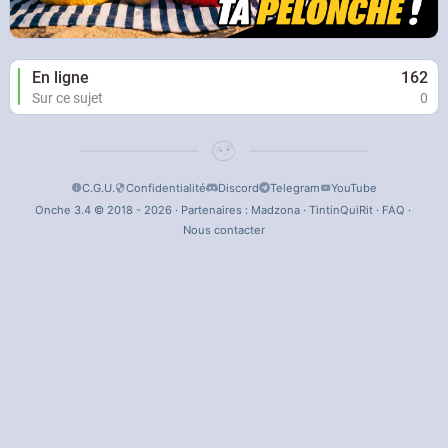
En ligne
162
Sur ce sujet
0
C.G.U.
Confidentialité
Discord
Telegram
YouTube
Onche 3.4 © 2018 - 2026 · Partenaires :
Madzona
·
TintinQuiRit
·
FAQ
·
Nous contacter