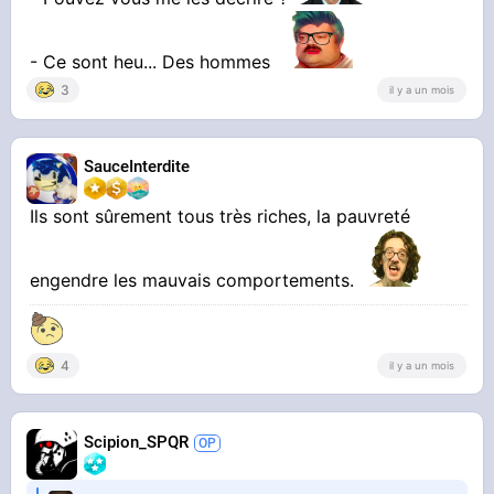
la distinction ethnique cette hypocrite.
- Ce sont heu... Des hommes
3
il y a un mois
SauceInterdite
Ils sont sûrement tous très riches, la pauvreté
engendre les mauvais comportements.
4
il y a un mois
Scipion_SPQR