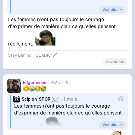
Voir plus
Et tu sais bien qu'elle dit "on se rend compte
qu'il y a un problème dans notre pays" en
Les femmes n'ont pas toujours le courage
parlant des hommes en général, elle ne fait pas
d'exprimer de manière clair ce qu'elles pensent
la distinction ethnique cette hypocrite.
réellement.
Stay Behind - GLADIO 🗡️
il y a un mois
Edgerunneuse
Soleil-Salee
Scipion_SPQR
1 mois
Les femmes n'ont pas toujours le courage
d'exprimer de manière clair ce qu'elles pensent
Voir plus
réellement.