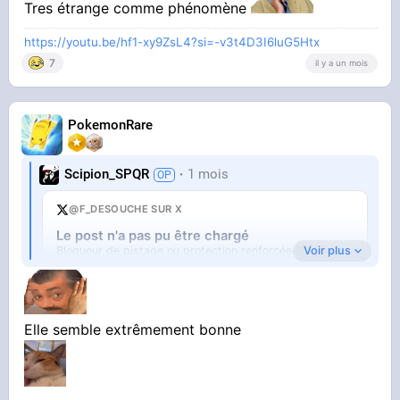
Tres étrange comme phénomène
https://youtu.be/hf1-xy9ZsL4?si=-v3t4D3I6luG5Htx
7
il y a un mois
PokemonRare
Scipion_SPQR
1 mois
@F_DESOUCHE SUR X
Le post n'a pas pu être chargé
Voir plus
Bloqueur de pistage ou protection renforcée (Firefox).
Ouvrir sur X
↗
Elle semble extrêmement bonne