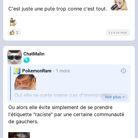
C'est juste une pute trop conne c'est tout.
2
il y a un mois
ChatMalin
PokemonRare
1 mois
Oui elle ne parle meme pas d'immigration
Voir plus
Le problème ce sont les hommes
Ou alors elle évite simplement de se prendre
l'étiquette "raciste" par une certaine communauté
de gauchers.