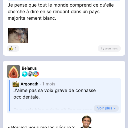
hommes sont un problème donc elle joue
Je pense que tout le monde comprend ce qu'elle
contre les hommes blancs
cherche à dire en se rendant dans un pays
majoritairement blanc.
1
il y a un mois
Belanus
Argonath
1 mois
J'aime pas sa voix grave de connasse
occidentale.
Voir plus
Et tu sais bien qu'elle dit "on se rend compte
qu'il y a un problème dans notre pays" en
parlant des hommes en général, elle ne fait pas
- Pouvez vous me les décrire ?