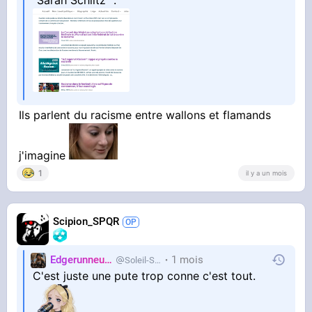
Ils parlent du racisme entre wallons et flamands
j'imagine
1
il y a un mois
Scipion_SPQR
Edgerunneuse
1 mois
Soleil-Salee
C'est juste une pute trop conne c'est tout.