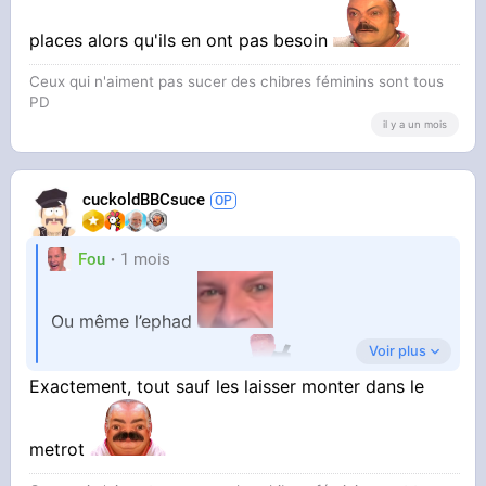
cloîtrés chez eux ?
places alors qu'ils en ont pas besoin
Ceux qui n'aiment pas sucer des chibres féminins sont tous
PD
il y a un mois
cuckoldBBCsuce
Fou
1 mois
Ou même l’ephad
Voir plus
C’est très bien l’ephad
Exactement, tout sauf les laisser monter dans le
metrot