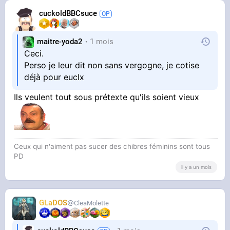
cuckoldBBCsuce
maitre-yoda2
1 mois
Ceci.
Perso je leur dit non sans vergogne, je cotise
déjà pour euclx
Ils veulent tout sous prétexte qu'ils soient vieux
Ceux qui n'aiment pas sucer des chibres féminins sont tous
PD
il y a un mois
GLaDOS
CleaMolette