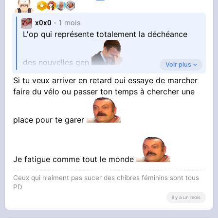
x0x0
1 mois
L'op qui représente totalement la déchéance
des nouvelles gen
Voir plus
Si tu veux arriver en retard oui essaye de marcher
T'es jeune t'as zéro pb de santé et tu chiale
faire du vélo ou passer ton temps à chercher une
pour laisser ton siège à un vieux t'es sérieux ?
place pour te garer
Tu peux faire du vélo , MARCHER , ou avoir un
ptin de travail pour te payer une voiture nn ?
Je fatigue comme tout le monde
Ceux qui n'aiment pas sucer des chibres féminins sont tous
PD
il y a un mois