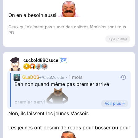
On en a besoin aussi
Ceux qui n'aiment pas sucer des chibres féminins sont tous
PD
il y a un mois
cuckoldBBCsuce
GLaDOS
1 mois
CleaMolette
Bah non quand même pas premier arrivé
premier servi
Voir plus
Et faut laisser aux personnes handicapées et
Non, ils laissent les jeunes s'assoir.
femmes enceintes (ça dépend du mois de
grossesse quoi)
Les jeunes ont besoin de repos pour bosser ou pour