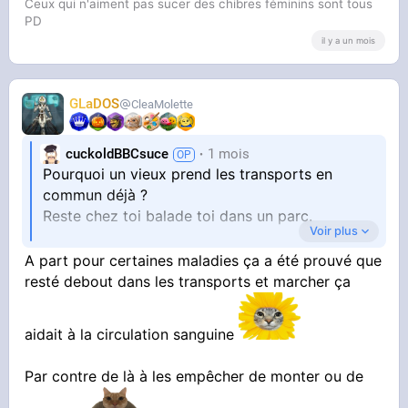
Ceux qui n'aiment pas sucer des chibres féminins sont tous
PD
il y a un mois
GLaDOS
CleaMolette
cuckoldBBCsuce
1 mois
Pourquoi un vieux prend les transports en
commun déjà ?
Reste chez toi balade toi dans un parc.
Voir plus
Pourquoi faire chier les jeunes qui eux en ont
A part pour certaines maladies ça a été prouvé que
resté debout dans les transports et marcher ça
vraiment besoin?
aidait à la circulation sanguine
Par contre de là à les empêcher de monter ou de