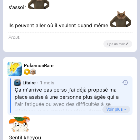
s'assoir
Ils peuvent aller où il veulent quand même
Prout.
il y a un mois
PokemonRare
Litaire
1 mois
Ça m'arrive pas perso j'ai déjà proposé ma
place assise à une personne plus âgée qui a
l'air fatiguée ou avec des difficultés à se
Voir plus
déplacer et pourquoi les vieux devraient rester
cloîtrés chez eux ?
Gentil kheyou