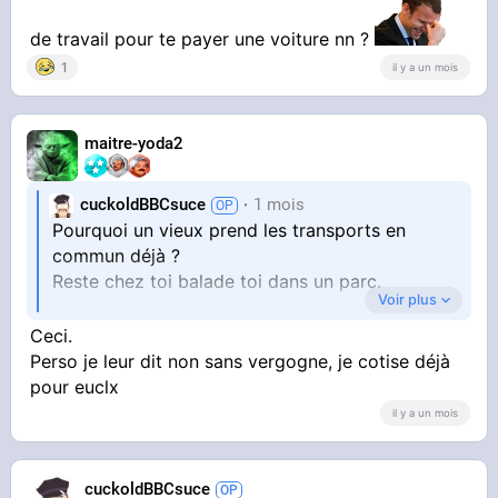
de travail pour te payer une voiture nn ?
1
il y a un mois
maitre-yoda2
cuckoldBBCsuce
1 mois
Pourquoi un vieux prend les transports en
commun déjà ?
Reste chez toi balade toi dans un parc.
Voir plus
Pourquoi faire chier les jeunes qui eux en ont
Ceci.
Perso je leur dit non sans vergogne, je cotise déjà
pour euclx
vraiment besoin?
il y a un mois
cuckoldBBCsuce