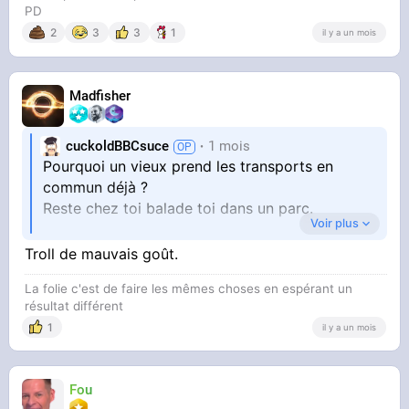
PD
2
3
3
1
il y a un mois
Madfisher
cuckoldBBCsuce
1 mois
Pourquoi un vieux prend les transports en
commun déjà ?
Reste chez toi balade toi dans un parc.
Voir plus
Pourquoi faire chier les jeunes qui eux en ont
Troll de mauvais goût.
La folie c'est de faire les mêmes choses en espérant un
vraiment besoin?
résultat différent
1
il y a un mois
Fou