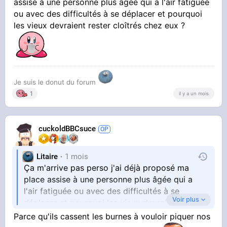
assise à une personne plus âgée qui a l'air fatiguée
ou avec des difficultés à se déplacer et pourquoi
vraiment besoin?
les vieux devraient rester cloîtrés chez eux ?
Je suis le donut du forum
1
il y a un mois
cuckoldBBCsuce
Litaire
1 mois
Ça m'arrive pas perso j'ai déjà proposé ma
place assise à une personne plus âgée qui a
l'air fatiguée ou avec des difficultés à se
Voir plus
déplacer et pourquoi les vieux devraient rester
Parce qu'ils cassent les burnes à vouloir piquer nos