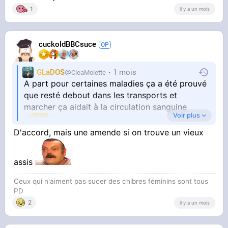
1
il y a un mois
cuckoldBBCsuce
GLaDOS
1 mois
CleaMolette
A part pour certaines maladies ça a été prouvé
que resté debout dans les transports et
marcher ça aidait à la circulation sanguine
Voir plus
D'accord, mais une amende si on trouve un vieux
Par contre de là à les empêcher de monter ou
assis
Ceux qui n'aiment pas sucer des chibres féminins sont tous
de s'assoir
PD
Ils peuvent aller où il veulent quand même
2
il y a un mois