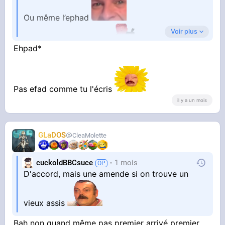
Ou même l’ephad
Voir plus
C’est très bien l’ephad
Ehpad*
Pas efad comme tu l'écris
il y a un mois
GLaDOS
CleaMolette
cuckoldBBCsuce
1 mois
D'accord, mais une amende si on trouve un
vieux assis
Bah non quand même pas premier arrivé premier