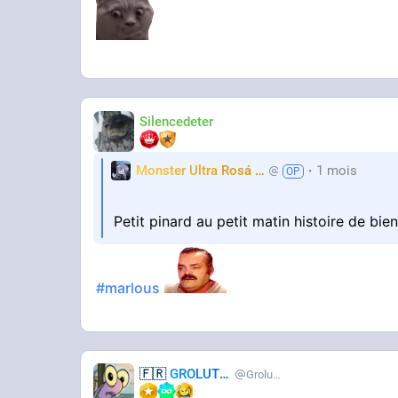
Silencedeter
Monster Ultra Rosá
❤️
1 mois
KheyFinito
Petit pinard au petit matin histoire de bie
#marlous
🇫🇷
GROLUTES
Grolutes