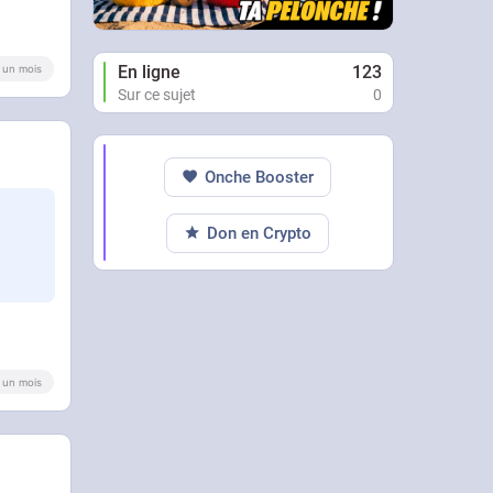
En ligne
123
 a un mois
Sur ce sujet
0
Onche Booster
Don en Crypto
 a un mois