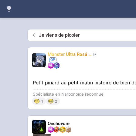
Je viens de picoler
Monster Ultra Rosá
❤️
KheyFinito
Petit pinard au petit matin histoire de bien 
Spécialiste en Narbonoïde reconnue
1
2
Onchovore