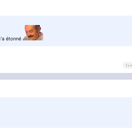
 m'a étonné
il y