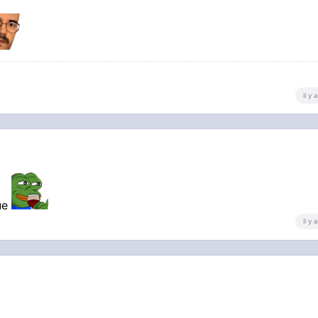
il y
que
il y