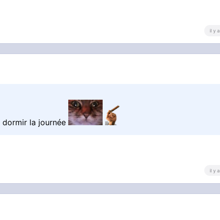
il y
n dormir la journée
il y