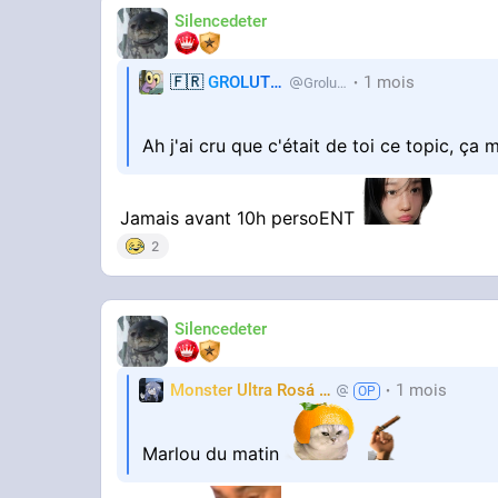
Silencedeter
🇫🇷
GROLUTES
1 mois
Grolutes
Ah j'ai cru que c'était de toi ce topic, ça
Jamais avant 10h persoENT
2
Silencedeter
Monster Ultra Rosá
❤️
1 mois
KheyFinito
Marlou du matin