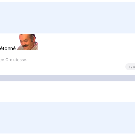
a étonné
ce Grolutesse.
il y