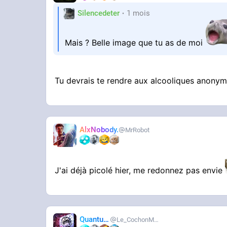
Silencedeter
1 mois
Mais ? Belle image que tu as de moi
Tu devrais te rendre aux alcooliques anony
AlxNobody.
MrRobot
J'ai déjà picolé hier, me redonnez pas envie
Quantum
Le_CochonMuslim