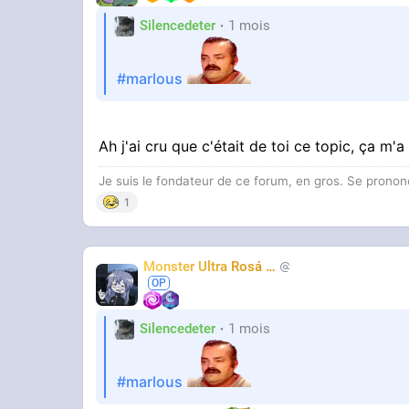
Silencedeter
1 mois
#marlous
Ah j'ai cru que c'était de toi ce topic, ça m'
Je suis le fondateur de ce forum, en gros. Se pronon
1
Monster Ultra Rosá
❤️
KheyFinito
Silencedeter
1 mois
#marlous