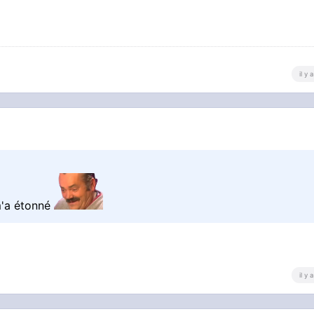
il y
 m'a étonné
il y