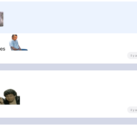
mes
il y
il y