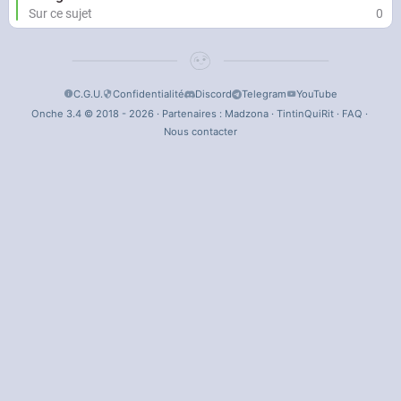
Sur ce sujet
0
C.G.U.
Confidentialité
Discord
Telegram
YouTube
Onche 3.4 © 2018 - 2026 · Partenaires :
Madzona
·
TintinQuiRit
·
FAQ
·
Nous contacter