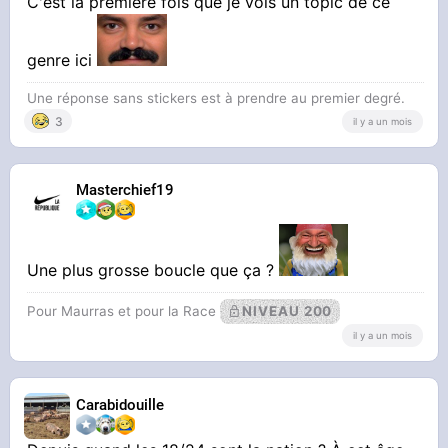
C'est la première fois que je vois un topic de ce
genre ici
Une réponse sans stickers est à prendre au premier degré.
3
il y a un mois
Masterchief19
Une plus grosse boucle que ça ?
Pour Maurras et pour la Race
NIVEAU 200
il y a un mois
Carabidouille