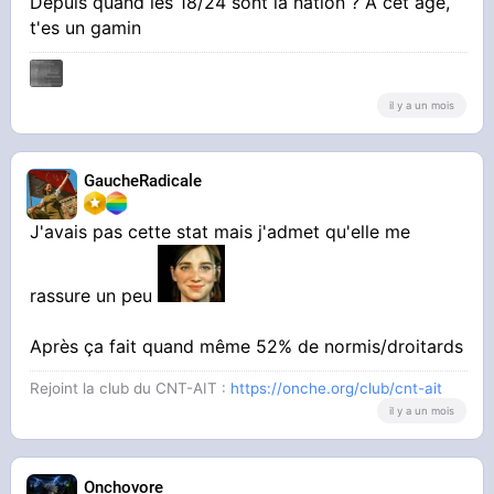
Depuis quand les 18/24 sont la nation ? À cet âge,
t'es un gamin
il y a un mois
GaucheRadicale
J'avais pas cette stat mais j'admet qu'elle me
rassure un peu
Après ça fait quand même 52% de normis/droitards
Rejoint la club du CNT-AIT :
https://onche.org/club/cnt-ait
il y a un mois
Onchovore