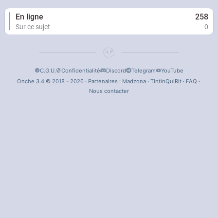
En ligne
258
Sur ce sujet
0
C.G.U.
Confidentialité
Discord
Telegram
YouTube
Onche 3.4 © 2018 - 2026 · Partenaires :
Madzona
·
TintinQuiRit
·
FAQ
·
Nous contacter