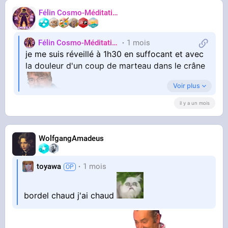
Félin Cosmo-Méditatif 站桩
Orteils
Félin Cosmo-Méditatif 站桩
1 mois
Orteils
je me suis réveillé à 1h30 en suffocant et avec
la douleur d'un coup de marteau dans le crâne
Voir plus
il y a un mois
32°C dans mon salon et il doit faire 34 dans
ma chambre
WolfgangAmadeus
Je suis collé au ventilo et j'attends la mort
toyawa
1 mois
bordel chaud j'ai chaud