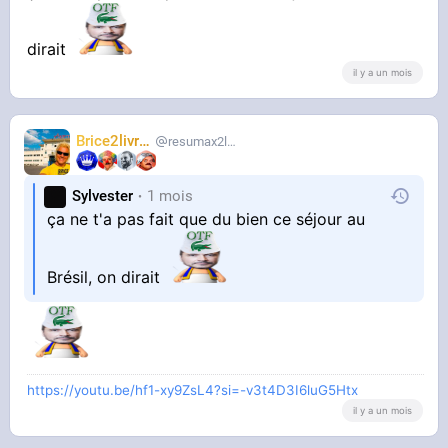
dirait
il y a un mois
Brice2livres
resumax2livres
Sylvester
1 mois
ça ne t'a pas fait que du bien ce séjour au
Brésil, on dirait
https://youtu.be/hf1-xy9ZsL4?si=-v3t4D3I6luG5Htx
il y a un mois