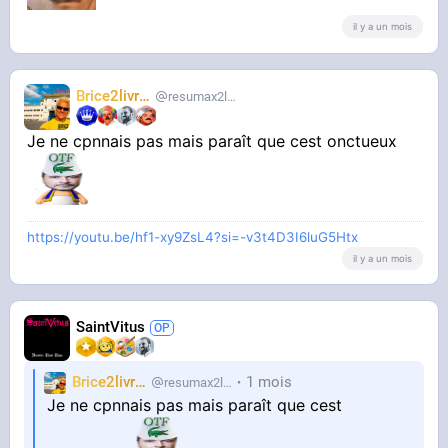
il y a un mois
Brice2livres
resumax2livres
Je ne cpnnais pas mais paraît que cest onctueux
https://youtu.be/hf1-xy9ZsL4?si=-v3t4D3I6luG5Htx
il y a un mois
SaintVitus
Brice2livres
1 mois
resumax2livres
Je ne cpnnais pas mais paraît que cest