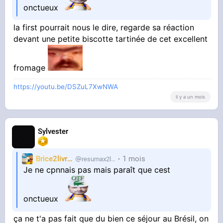
onctueux
la first pourrait nous le dire, regarde sa réaction
devant une petite biscotte tartinée de cet excellent
fromage
https://youtu.be/DSZuL7XwNWA
il y a un mois
Sylvester
Brice2livres
1 mois
resumax2livres
Je ne cpnnais pas mais paraît que cest
onctueux
ça ne t'a pas fait que du bien ce séjour au Brésil, on