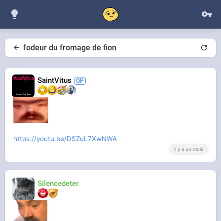
l'odeur du fromage de fion
SaintVitus
https://youtu.be/DSZuL7XwNWA
il y a un mois
Silencedeter