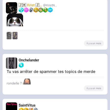
🇯🇲
Krist
🇯🇲
KristNovoselic
il y a un mois
Onchelander
Tu vas arrêter de spammer tes topics de merde
rondelle ?
il y a un mois
SaintVitus