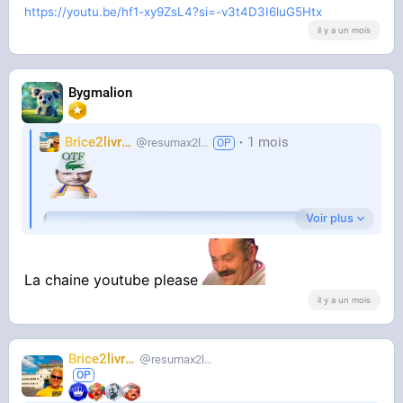
https://youtu.be/hf1-xy9ZsL4?si=-v3t4D3I6luG5Htx
il y a un mois
Bygmalion
Brice2livres
1 mois
resumax2livres
Voir plus
La chaine youtube please
il y a un mois
Brice2livres
resumax2livres