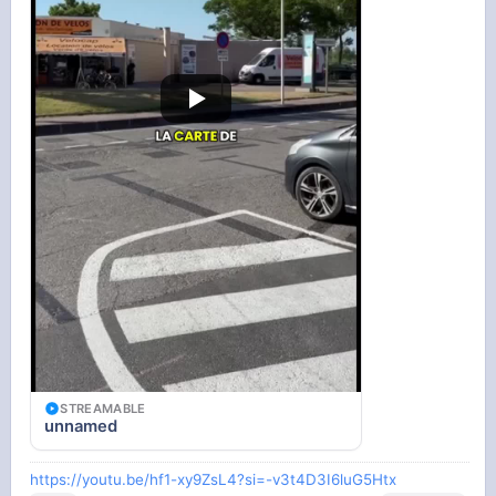
STREAMABLE
unnamed
https://youtu.be/hf1-xy9ZsL4?si=-v3t4D3I6luG5Htx