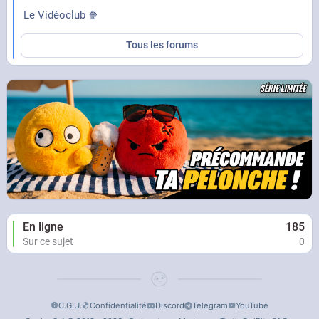
Le Vidéoclub 🍿
Tous les forums
En ligne
185
Sur ce sujet
0
C.G.U.
Confidentialité
Discord
Telegram
YouTube