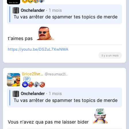
Onchelander
1 mois
Tu vas arrêter de spammer tes topics de merde
t'aimes pas
https://youtu.be/DSZuL7XwNWA
il y a un mois
Brice2livres
resumax2livres
Onchelander
1 mois
Tu vas arrêter de spammer tes topics de merde
Vous n'avez qua pas me laisser bider