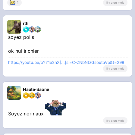
1
il y a un mois
rth
soyez polis
ok nul à chier
https://youtu.be/oY71e2hX[...]si=C-ZNbNtzGsoutaVp&t=298
il y a un mois
Haute-Saone
Soyez normaux
il y a un mois