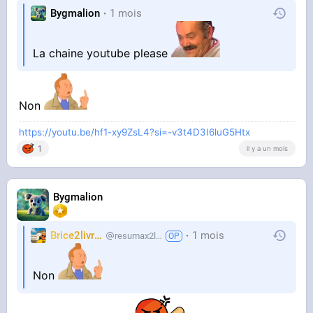
Bygmalion
1 mois
La chaine youtube please
Non
https://youtu.be/hf1-xy9ZsL4?si=-v3t4D3I6luG5Htx
1
il y a un mois
Bygmalion
STREAMABLE
Brice2livres
1 mois
resumax2livres
unnamed
Non