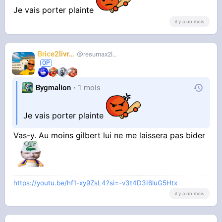
Je vais porter plainte
il y a un mois
Brice2livres
resumax2livres
Bygmalion
1 mois
Je vais porter plainte
Vas-y. Au moins gilbert lui ne me laissera pas bider
https://youtu.be/hf1-xy9ZsL4?si=-v3t4D3I6luG5Htx
il y a un mois