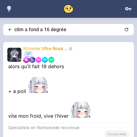
clim a fond a 16 degrée
Monster Ultra Rosá
❤️
KheyFinito
alors qu'il fait 19 dehors
+ a poil
vite mon froid, vive l'hiver
Spécialiste en Narbonoïde reconnue
il y a un mois