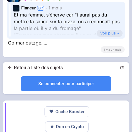
Flaneur
1 mois
Et ma femme, s'énerve car "t'aurai pas du
mettre la sauce sur la pizza, on a reconnaît pas
la partie où il y a du fromage".
Voir plus
"Touche pas mon chargeur, il va se déconnecter
"
Go marloutzge.....
il y a un mois
Puis je lui dis :
Retou à liste des sujets
- T'as pas besoin de me répondre en parlant
fort
"Shut up"
Se connecter pour participer
- Tu crois que je vais tolérer ça longtemps ? Tu
vas pas bien
"Stop talking I am working !!!"
Onche Booster
Don en Crypto