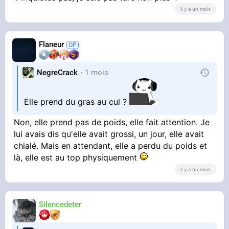
Jamais tranquille, putain. Je lui donne une pizza
il y a un mois
gratuite que j'ai faite moi même durant mon
taff et on me remercie comme ça
Flaneur
NegreCrack
1 mois
Elle prend du gras au cul ?
Non, elle prend pas de poids, elle fait attention. Je
lui avais dis qu'elle avait grossi, un jour, elle avait
chialé. Mais en attendant, elle a perdu du poids et
là, elle est au top physiquement
il y a un mois
Silencedeter