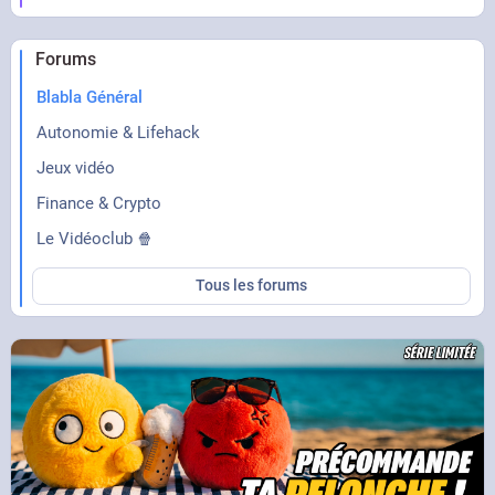
Jamais tranquille, putain. Je lui donne une pizza
gratuite que j'ai faite moi même durant mon
Forums
taff et on me remercie comme ça
Blabla Général
Autonomie & Lifehack
Jeux vidéo
Finance & Crypto
Le Vidéoclub 🍿
Tous les forums