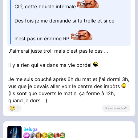
Jamais tranquille, putain. Je lui donne une pizza
Clé, cette boucle infernale
gratuite que j'ai faite moi même durant mon
taff et on me remercie comme ça
Des fois je me demande si tu trolle et si ce
n'est pas un énorme RP
J'aimerai juste troll mais c'est pas le cas ...
Il y a rien qui va dans ma vie bordel
Je me suis couché après 6h du mat et j'ai dormi 3h,
vus que je devais aller voir le centre des impôts
(Ils sont que ouverts le matin, ça ferme à 12h,
quand je dors ...)
1
il y a un mois
Beluga_