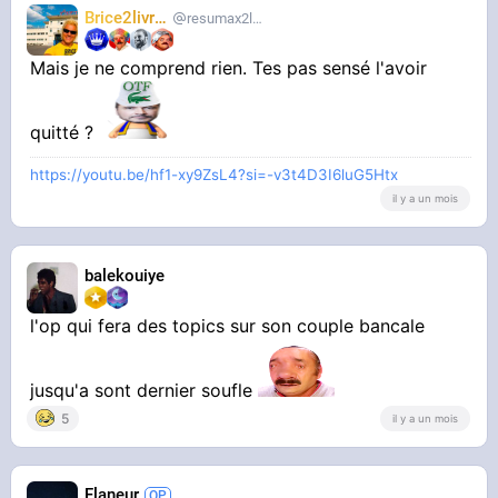
Brice2livres
resumax2livres
Mais je ne comprend rien. Tes pas sensé l'avoir
quitté ?
https://youtu.be/hf1-xy9ZsL4?si=-v3t4D3I6luG5Htx
il y a un mois
balekouiye
l'op qui fera des topics sur son couple bancale
jusqu'a sont dernier soufle
5
il y a un mois
Flaneur