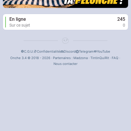
En ligne
245
Sur ce sujet
0
C.G.U.
Confidentialité
Discord
Telegram
YouTube
Onche 3.4 © 2018 - 2026 · Partenaires :
Madzona
·
TintinQuiRit
·
FAQ
·
Nous contacter