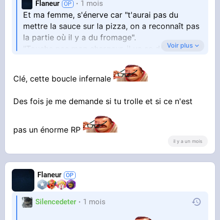
Flaneur
1 mois
Et ma femme, s'énerve car "t'aurai pas du
mettre la sauce sur la pizza, on a reconnaît pas
la partie où il y a du fromage".
Voir plus
"Touche pas mon chargeur, il va se déconnecter
"
Clé, cette boucle infernale
Puis je lui dis :
Des fois je me demande si tu trolle et si ce n'est
- T'as pas besoin de me répondre en parlant
fort
"Shut up"
pas un énorme RP
- Tu crois que je vais tolérer ça longtemps ? Tu
il y a un mois
vas pas bien
"Stop talking I am working !!!"
Flaneur
Silencedeter
1 mois