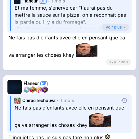
Flaneur
1 mois
Et ma femme, s'énerve car "t'aurai pas du
mettre la sauce sur la pizza, on a reconnaît pas
la partie où il y a du fromage".
Voir plus
"Touche pas mon chargeur, il va se déconnecter
"
Ne fais pas d'enfants avec elle en pensant que ça
Puis je lui dis :
va arranger les choses khey
il y a un mois
- T'as pas besoin de me répondre en parlant
fort
"Shut up"
Flaneur
- Tu crois que je vais tolérer ça longtemps ? Tu
vas pas bien
"Stop talking I am working !!!"
ChiracTechouva
1 mois
Ne fais pas d'enfants avec elle en pensant que
ça va arranger les choses khey
T'inquiètes pas, je suis pas taré non plus