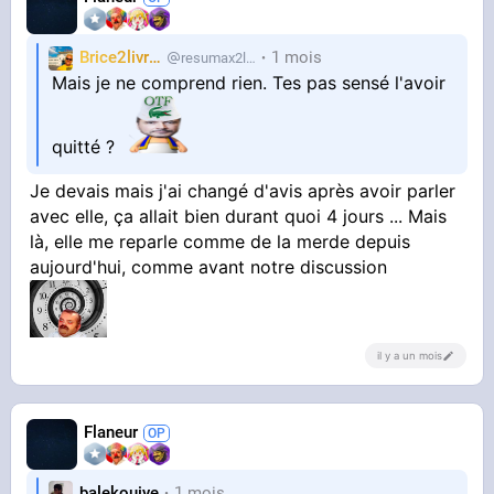
Brice2livres
1 mois
resumax2livres
Mais je ne comprend rien. Tes pas sensé l'avoir
quitté ?
Je devais mais j'ai changé d'avis après avoir parler
avec elle, ça allait bien durant quoi 4 jours ... Mais
là, elle me reparle comme de la merde depuis
aujourd'hui, comme avant notre discussion
il y a un mois
Flaneur
balekouiye
1 mois