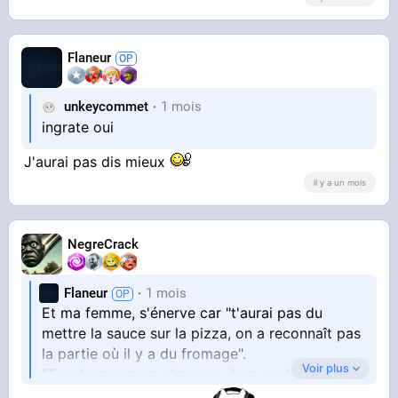
Flaneur
unkeycommet
1 mois
ingrate oui
J'aurai pas dis mieux
il y a un mois
NegreCrack
Flaneur
1 mois
Et ma femme, s'énerve car "t'aurai pas du
mettre la sauce sur la pizza, on a reconnaît pas
la partie où il y a du fromage".
Voir plus
"Touche pas mon chargeur, il va se déconnecter
"