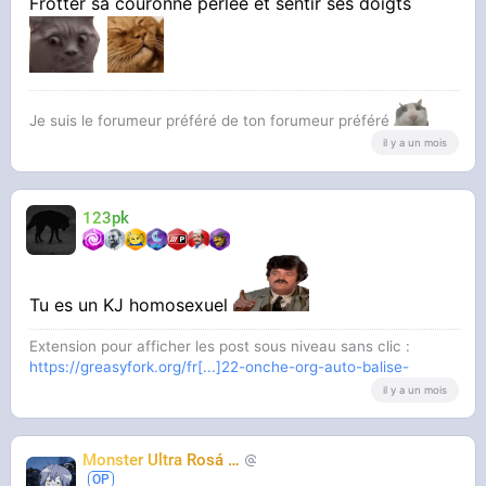
Frotter sa couronne perlée et sentir ses doigts
Je suis le forumeur préféré de ton forumeur préféré
il y a un mois
123pk
Tu es un KJ homosexuel
Extension pour afficher les post sous niveau sans clic :
https://greasyfork.org/fr[...]22-onche-org-auto-balise-
il y a un mois
Monster Ultra Rosá
❤️
KheyFinito