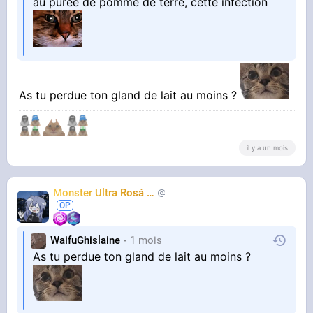
au purée de pomme de terre, cette infection
As tu perdue ton gland de lait au moins ?
il y a un mois
Monster Ultra Rosá
❤️
KheyFinito
WaifuGhislaine
1 mois
As tu perdue ton gland de lait au moins ?