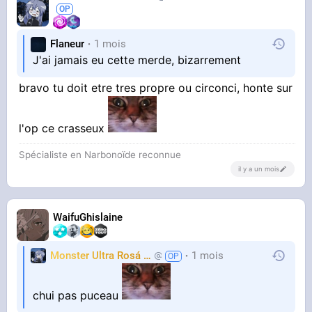
Flaneur
1 mois
J'ai jamais eu cette merde, bizarrement
bravo tu doit etre tres propre ou circonci, honte sur
l'op ce crasseux
Spécialiste en Narbonoïde reconnue
il y a un mois
WaifuGhislaine
Monster Ultra Rosá
❤️
1 mois
KheyFinito
chui pas puceau