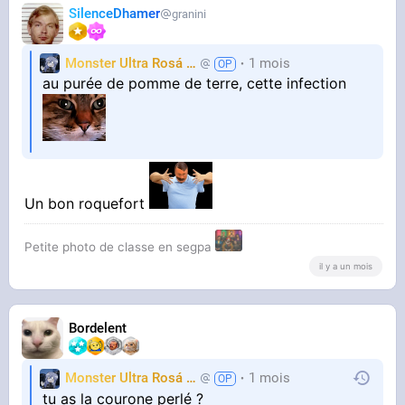
SilenceDhamer
granini
Monster Ultra Rosá
❤️
1 mois
KheyFinito
au purée de pomme de terre, cette infection
Un bon roquefort
Petite photo de classe en segpa
il y a un mois
Bordelent
Monster Ultra Rosá
❤️
1 mois
KheyFinito
tu as la courone perlé ?