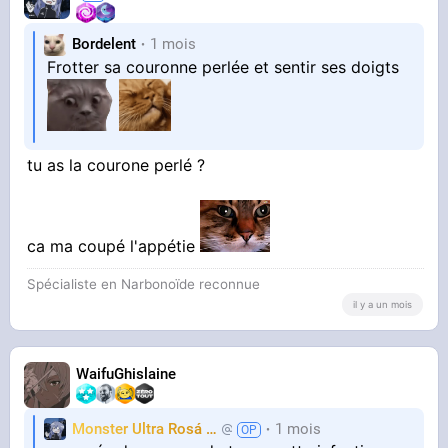
Bordelent
1 mois
Frotter sa couronne perlée et sentir ses doigts
tu as la courone perlé ?
ca ma coupé l'appétie
Spécialiste en Narbonoïde reconnue
il y a un mois
WaifuGhislaine
Monster Ultra Rosá
❤️
1 mois
KheyFinito