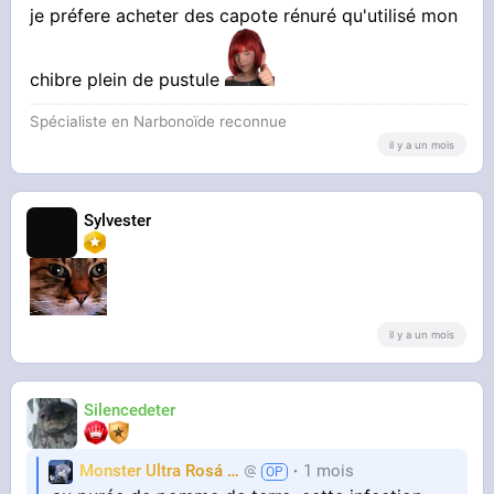
je préfere acheter des capote rénuré qu'utilisé mon
chibre plein de pustule
Spécialiste en Narbonoïde reconnue
il y a un mois
Sylvester
il y a un mois
Silencedeter
Monster Ultra Rosá
❤️
1 mois
KheyFinito