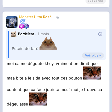
il y a un mois
Monster Ultra Rosá
❤️
KheyFinito
Bordelent
1 mois
Putain de taré
Voir plus
C'est pas moche et ça gratte doucement
moi ca me dégoute khey, vraiment on dirait que
l'intérieur du vagin c'est 100% naturel et normal
maa bite a le sida avec tout ces bouton
content que ca face jouir ta meuf moi je trouve ca
dégeulasse