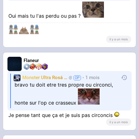
Oui mais tu l'as perdu ou pas ?
il y a un mois
Flaneur
Monster Ultra Rosá
❤️
1 mois
KheyFinito
bravo tu doit etre tres propre ou circonci,
honte sur l'op ce crasseux
Je pense tant que ça et je suis pas circoncis
il y a un mois