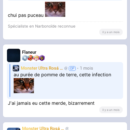
chui pas puceau
Spécialiste en Narbonoïde reconnue
il y a un mois
Flaneur
Monster Ultra Rosá
❤️
1 mois
KheyFinito
au purée de pomme de terre, cette infection
J'ai jamais eu cette merde, bizarrement
il y a un mois
Monster Ultra Rosá
❤️
KheyFinito