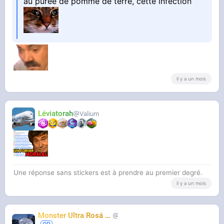
au purée de pomme de terre, cette infection
il y a un mois
Léviatorah
Valium
Une réponse sans stickers est à prendre au premier degré.
il y a un mois
Monster Ultra Rosá
❤️
KheyFinito