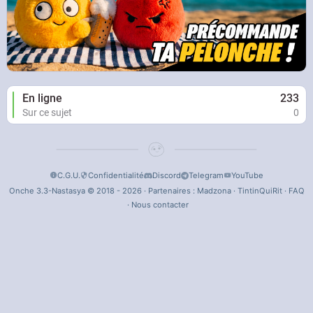
En ligne
233
Sur ce sujet
0
C.G.U.
Confidentialité
Discord
Telegram
YouTube
Onche 3.3-Nastasya © 2018 - 2026 · Partenaires :
Madzona
·
TintinQuiRit
·
FAQ
·
Nous contacter