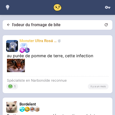
l'odeur du fromage de bite
Monster Ultra Rosá
❤️
KheyFinito
au purée de pomme de terre, cette infection
Spécialiste en Narbonoïde reconnue
1
il y a un mois
Bordelent