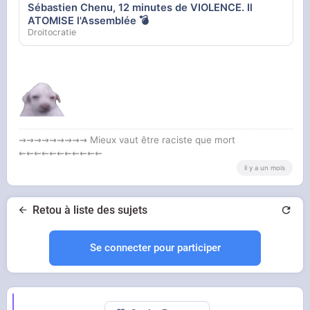
Sébastien Chenu, 12 minutes de VIOLENCE. Il
ATOMISE l'Assemblée 💣
Droitocratie
⇝⇝⇝⇝⇝⇝⇝⇝⇝ Mieux vaut être raciste que mort
⇜⇜⇜⇜⇜⇜⇜⇜⇜⇜⇜
il y a un mois
Retou à liste des sujets
Se connecter pour participer