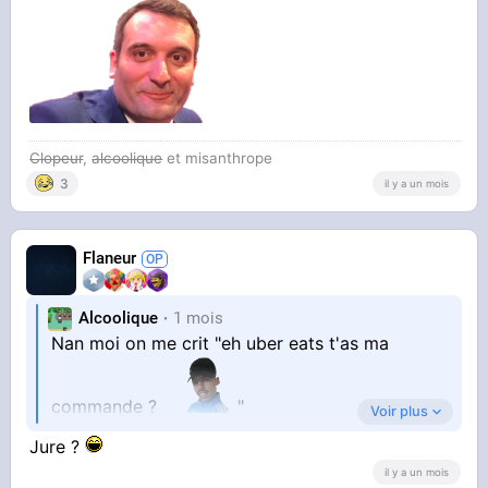
Clopeur
,
alcoolique
et misanthrope
3
il y a un mois
Flaneur
Alcoolique
1 mois
Nan moi on me crit "eh uber eats t'as ma
commande ?
"
Voir plus
Jure ?
il y a un mois