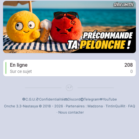
En ligne
208
Sur ce sujet
0
C.G.U.
Confidentialité
Discord
Telegram
YouTube
Onche 3.3-Nastasya © 2018 - 2026 · Partenaires :
Madzona
·
TintinQuiRit
·
FAQ
·
Nous contacter