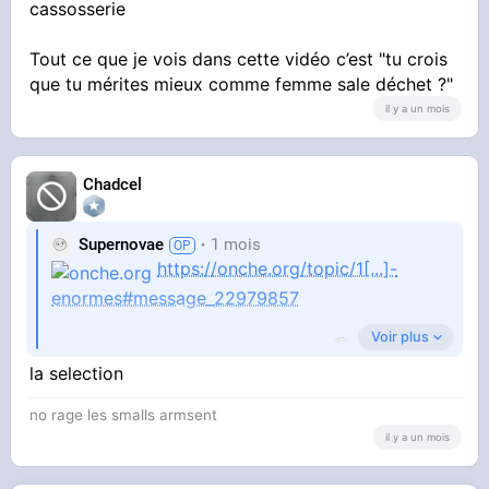
cassosserie
Tout ce que je vois dans cette vidéo c’est "tu crois
que tu mérites mieux comme femme sale déchet ?"
il y a un mois
Chadcel
Supernovae
1 mois
https://onche.org/topic/1[...]-
enormes#message_22979857
Voir plus
Non mais regardez moi ça putain
STREAMABLE
la selection
unnamed
La laideur du quotidien, de la réalité, de la
no rage les smalls armsent
cassosserie
il y a un mois
Tout ce que je vois dans cette vidéo c’est "tu