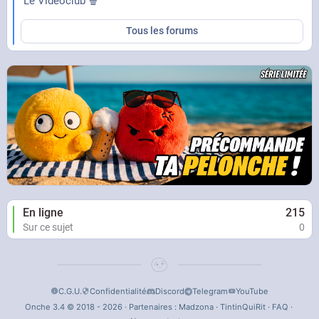
Le Vidéoclub 🍿
Tous les forums
En ligne
215
Sur ce sujet
0
C.G.U.
Confidentialité
Discord
Telegram
YouTube
Onche 3.4 © 2018 - 2026 · Partenaires :
Madzona
·
TintinQuiRit
·
FAQ
·