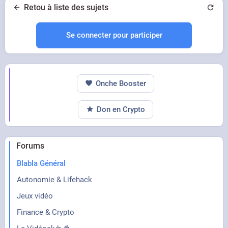
crois que tu mérites mieux comme femme sale
Retou à liste des sujets
déchet ?"
Se connecter pour participer
Onche Booster
Don en Crypto
Forums
Blabla Général
Autonomie & Lifehack
Jeux vidéo
Finance & Crypto