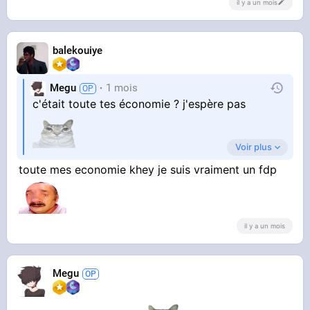
il y a un mois
balekouiye
Megu
1 mois
c'était toute tes économie ? j'espère pas
Voir plus
toute mes economie khey je suis vraiment un fdp
khey faut coffré au max ya que ca de vrai
il y a un mois
Megu