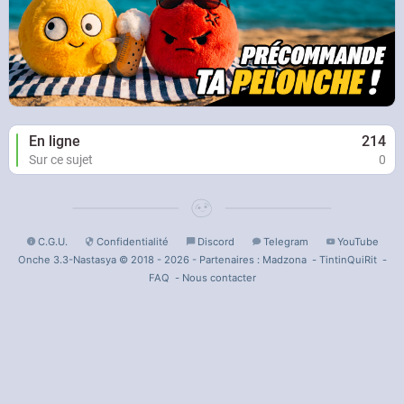
En ligne
214
Sur ce sujet
0
C.G.U.
Confidentialité
Discord
Telegram
YouTube
Onche 3.3-Nastasya © 2018 - 2026 - Partenaires :
Madzona
-
TintinQuiRit
-
FAQ
-
Nous contacter