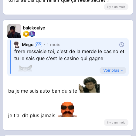
les leds de l'open space qui claque →
il y a un mois
"demandez a B2T"
balekouiye
bref tfasson je suis en CDD donc je dégage
Megu
1 mois
frere ressaisie toi, c'est de la merde le casino et
dans quelque mois
tu le sais que c'est le casino qui gagne
derniere fois que je fait confiance a un mec qui
Voir plus
me parais sur
ba je me suis auto ban du site
je t'ai dit plus jamais
il y a un mois