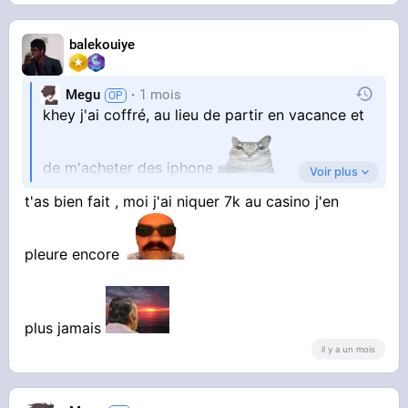
balekouiye
Megu
1 mois
khey j'ai coffré, au lieu de partir en vacance et
de m'acheter des iphone
Voir plus
t'as bien fait , moi j'ai niquer 7k au casino j'en
chacun ces choix de vie
pleure encore
plus jamais
il y a un mois