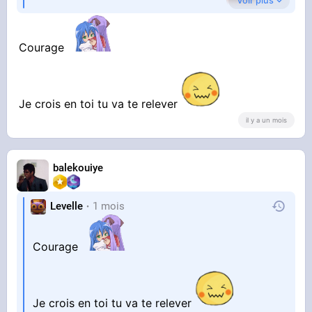
Voir plus
d'argent même encore maintenant
j'avais travailler dure et je suis en auto-
Courage
entreprise donc c'est jamais facile
Je crois en toi tu va te relever
il y a un mois
balekouiye
Levelle
1 mois
Courage
Je crois en toi tu va te relever