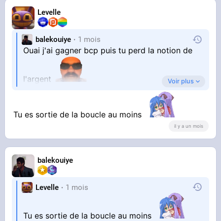
Levelle
balekouiye
1 mois
Ouai j'ai gagner bcp puis tu perd la notion de
l'argent
Voir plus
a cette heure-ci je suis faucher , je bosse a mon
Tu es sortie de la boucle au moins
il y a un mois
compte et c'est calme en se moment
balekouiye
ca ma servie de leçon
Levelle
1 mois
Tu es sortie de la boucle au moins