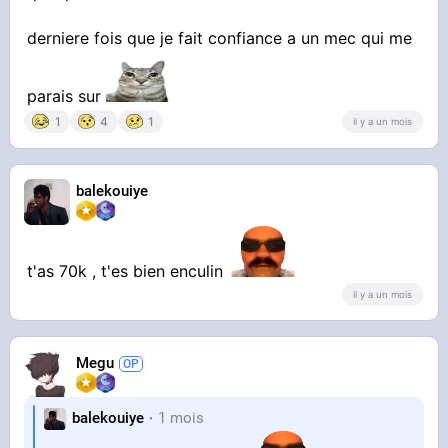
derniere fois que je fait confiance a un mec qui me
parais sur
1
4
1
il y a un mois
balekouiye
t'as 70k , t'es bien enculin
il y a un mois
Megu
balekouiye
1 mois