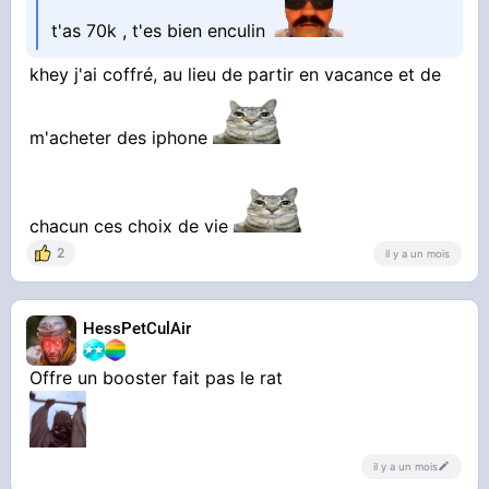
t'as 70k , t'es bien enculin
khey j'ai coffré, au lieu de partir en vacance et de
m'acheter des iphone
chacun ces choix de vie
2
il y a un mois
HessPetCulAir
Offre un booster fait pas le rat
il y a un mois