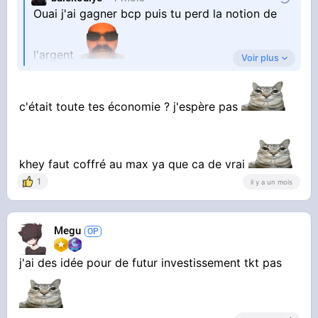
Ouai j'ai gagner bcp puis tu perd la notion de
l'argent
Voir plus
a cette heure-ci je suis faucher , je bosse a mon
c'était toute tes économie ? j'espère pas
compte et c'est calme en se moment
khey faut coffré au max ya que ca de vrai
1
il y a un mois
ca ma servie de leçon
Megu
j'ai des idée pour de futur investissement tkt pas