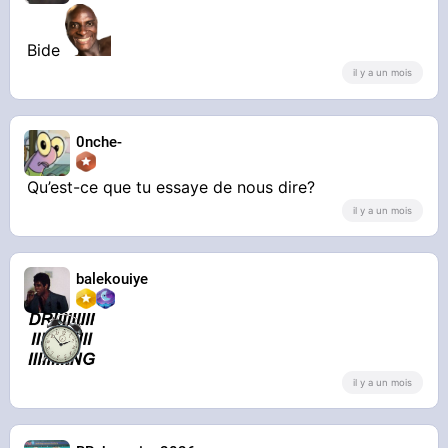
Bide
il y a un mois
0nche-
Qu’est-ce que tu essaye de nous dire?
il y a un mois
balekouiye
il y a un mois