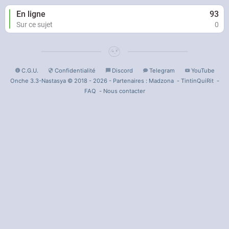
En ligne
93
Sur ce sujet
0
C.G.U.
Confidentialité
Discord
Telegram
YouTube
Onche 3.3-Nastasya © 2018 - 2026 - Partenaires :
Madzona
-
TintinQuiRit
-
FAQ
-
Nous contacter