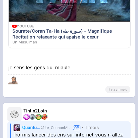
YOUTUBE
Sourate/Coran Ta-Ha (سورة طه) - Magnifique
Récitation relaxante qui apaise le cœur
Un Musulman
je sens les gens qui miaule ....
il y a un mois
Tintin2Loin
Quantum
1 mois
Le_CochonMuslim
hormis lancer des cris sur internet vous n allez