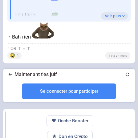
rien faire ...
Voir plus
- Bah rien
' OR '1' = '1'
1
il y a un mois
Maintenant t'es juif
YOUTUBE
Se connecter pour participer
Vidéo YouTube
je sens les gens qui miaule ....
Onche Booster
Don en Crypto