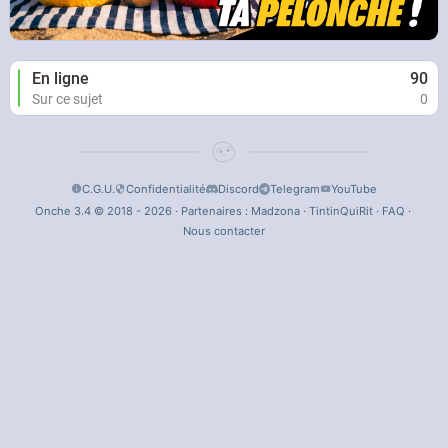
En ligne
90
Sur ce sujet
0
C.G.U.
Confidentialité
Discord
Telegram
YouTube
Onche 3.4 © 2018 - 2026 · Partenaires :
Madzona
·
TintinQuiRit
·
FAQ
·
Nous contacter