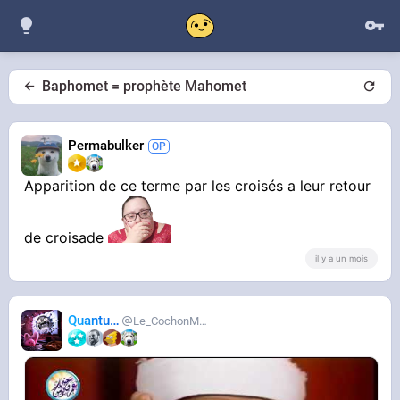
Baphomet = prophète Mahomet
Permabulker
Apparition de ce terme par les croisés a leur retour
de croisade
il y a un mois
Quantum
Le_CochonMuslim