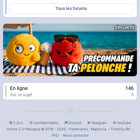
Tous les forums
En ligne
146
Sur ce sujet
0
C.G.U.
Confidentialité
Discord
Telegram
YouTube
Onche 3.3-Nastasya © 2018 - 2026 - Partenaires :
Madzona
-
TintinQuiRit
-
FAQ
-
Nous contacter