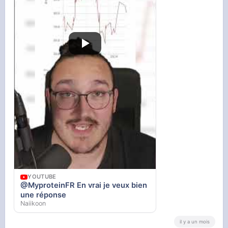
YOUTUBE
@MyproteinFR En vrai je veux bien
une réponse
Naiikoon
il y a un mois