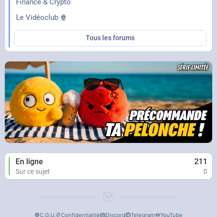
Finance & Crypto
Le Vidéoclub 🍿
Tous les forums
En ligne
211
Sur ce sujet
0
C.G.U.
Confidentialité
Discord
Telegram
YouTube