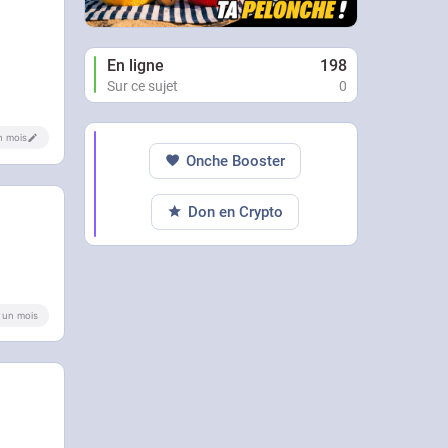
En ligne
198
Sur ce sujet
0
un mois
Onche Booster
Don en Crypto
 a un mois