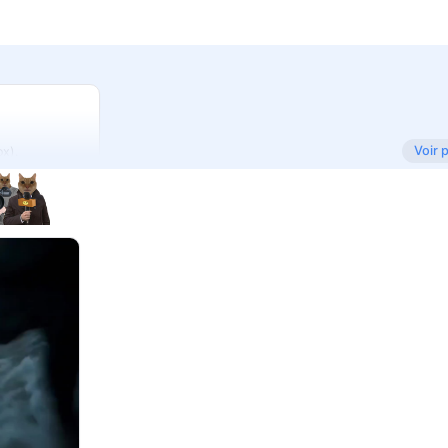
Voir 
ox).
ncer son RETRAIT ?