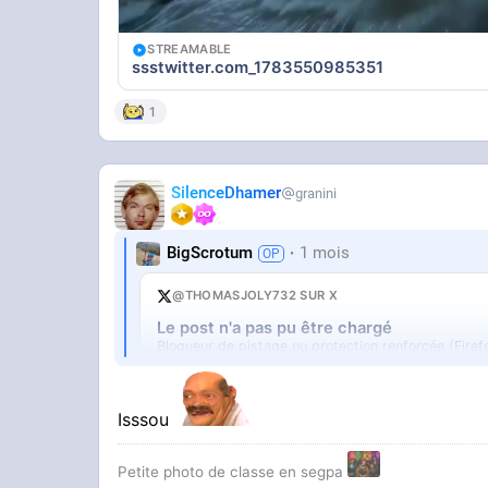
STREAMABLE
ssstwitter.com_1783550985351
1
SilenceDhamer
granini
BigScrotum
1 mois
@THOMASJOLY732 SUR X
Le post n'a pas pu être chargé
Bloqueur de pistage ou protection renforcée (Firef
Ouvrir sur X
↗
Isssou
Petite photo de classe en segpa