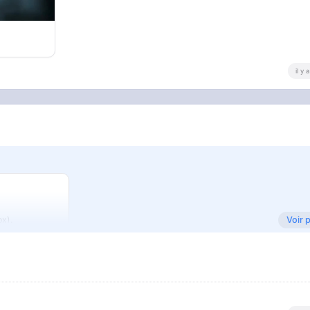
il y
Voir 
ox).