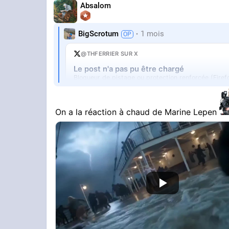
Absalom
BigScrotum
1 mois
@THFERRIER SUR X
Le post n'a pas pu être chargé
Bloqueur de pistage ou protection renforcée (Firef
Ouvrir sur X
↗
On a la réaction à chaud de Marine Lepen
vous pensez qu'elle va CRAQUER et anno