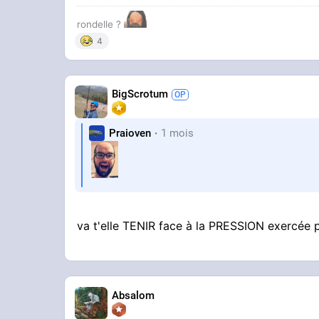
rondelle ?
4
BigScrotum
Praioven
1 mois
va t'elle TENIR face à la PRESSION exercé
Absalom