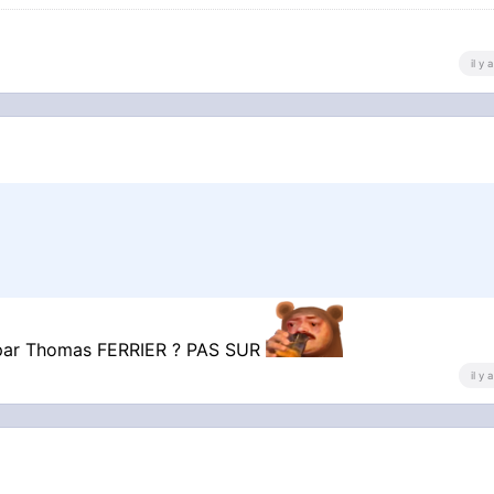
il y
e par Thomas FERRIER ? PAS SUR
il y