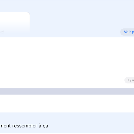
Voir 
ox).
il y
ncer son RETRAIT ?
ement ressembler à ça