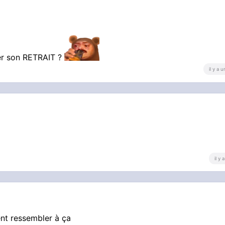
er son RETRAIT ?
il y a 
il y
nt ressembler à ça