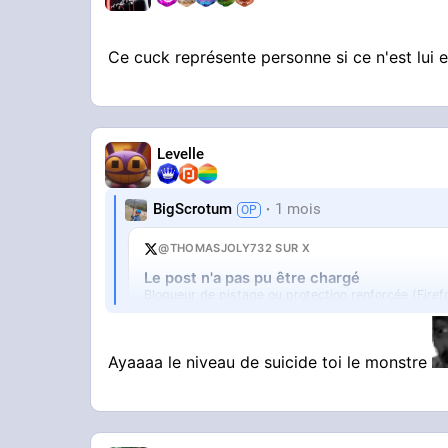
Ce cuck représente personne si ce n'est lui e
Levelle
BigScrotum
1 mois
@THOMASJOLY732 SUR X
Le post n'a pas pu être chargé
Bloqueur de pistage ou protection renforcée (Firef
Ouvrir sur X
↗
Ayaaaa le niveau de suicide toi le monstre