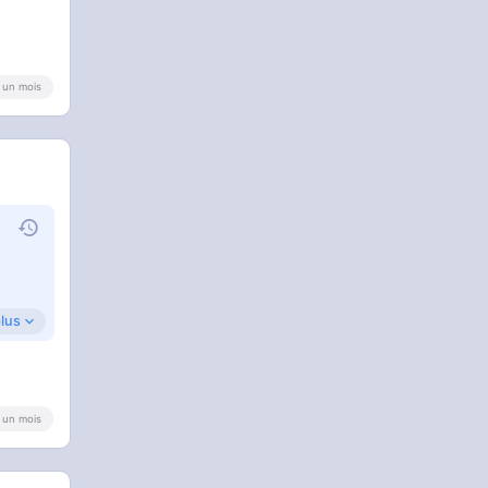
 a un mois
plus
 a un mois