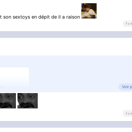
t son sextoys en dépit de il a raison
il y
Voir 
ox).
il y