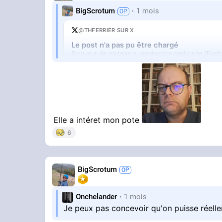
BigScrotum
1 mois
@THFERRIER SUR X
Le post n'a pas pu être chargé
Bloqueur de pistage ou protection renforcée (Firef
Ouvrir sur X
↗
Elle a intéret mon pote
6
BigScrotum
vous pensez qu'elle va CRAQUER et anno
Onchelander
1 mois
Je peux pas concevoir qu'on puisse réell