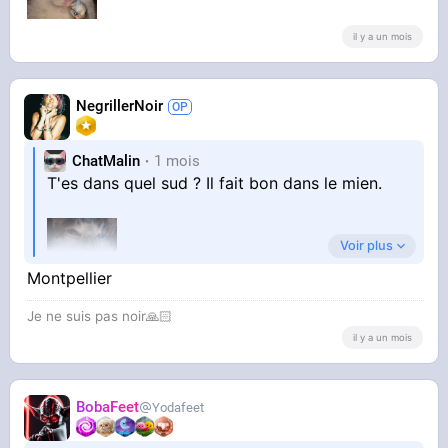
il y a un mois
NegrillerNoir
ChatMalin
1 mois
T'es dans quel sud ? Il fait bon dans le mien.
Voir plus
Montpellier
Je ne suis pas noir🙏🏻
il y a un mois
BobaFeet
Yodafeet