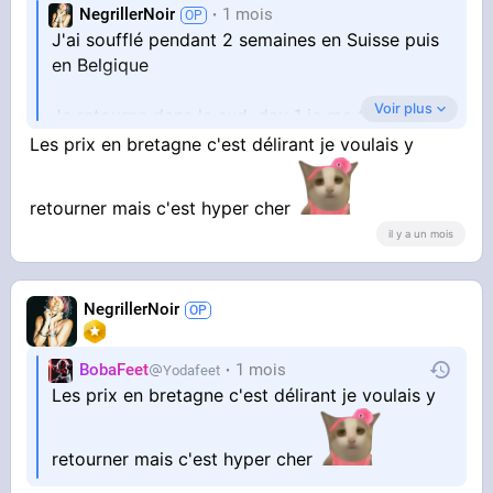
NegrillerNoir
1 mois
J'ai soufflé pendant 2 semaines en Suisse puis
en Belgique
Voir plus
Je retourne dans le sud, day 1 je me tape 39
degrés
Les prix en bretagne c'est délirant je voulais y
Ça commence a être invivable, tout ceux qui
retourner mais c'est hyper cher
descendent vivre dans le sud(et paie cher) sont
il y a un mois
FOUS
Faut justement acheter dans le nord la, je
NegrillerNoir
comprends pas pourquoi le prix de l'immobilier
n'est pas déjà en train de baisser dans le sud
avec le réchauffement climatique
BobaFeet
1 mois
Yodafeet
Les prix en bretagne c'est délirant je voulais y
retourner mais c'est hyper cher