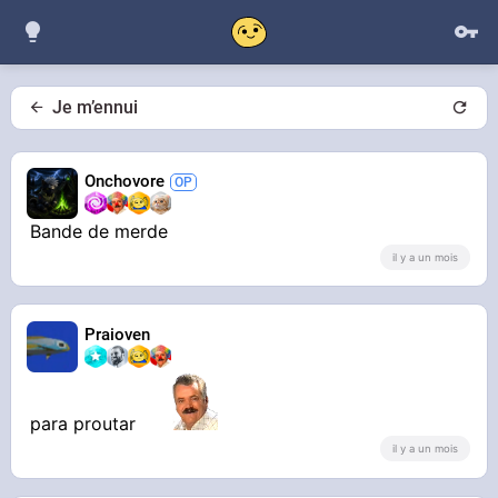
Je m’ennui
Onchovore
Bande de merde
il y a un mois
Praioven
para proutar
il y a un mois