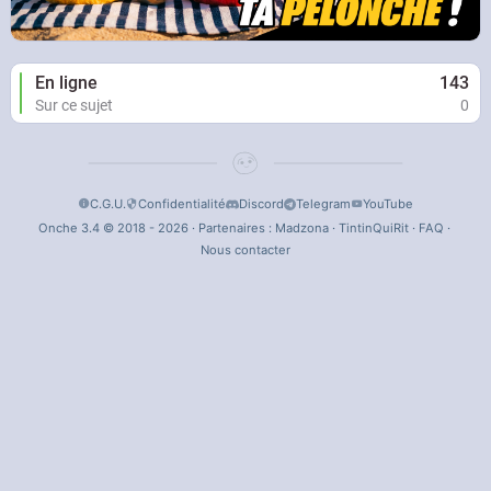
En ligne
143
Sur ce sujet
0
C.G.U.
Confidentialité
Discord
Telegram
YouTube
Onche 3.4 © 2018 - 2026 · Partenaires :
Madzona
·
TintinQuiRit
·
FAQ
·
Nous contacter