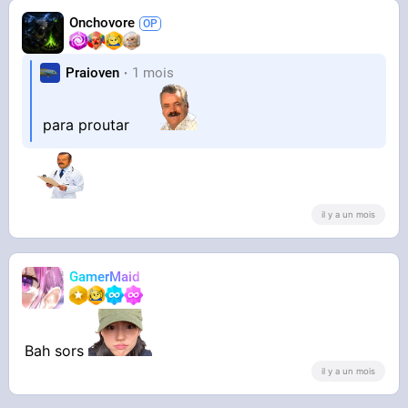
Onchovore
Praioven
1 mois
para proutar
il y a un mois
GamerMaid
Bah sors
il y a un mois