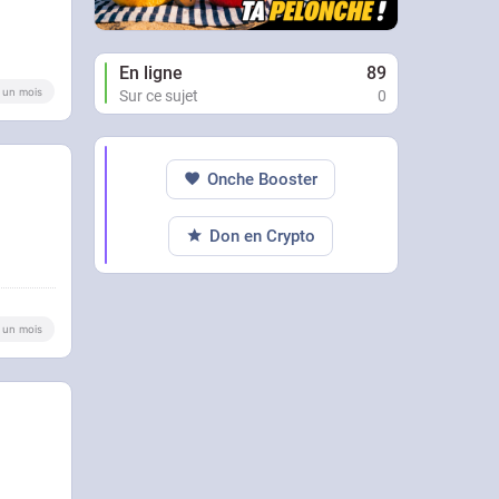
En ligne
89
 a un mois
Sur ce sujet
0
Onche Booster
Don en Crypto
 a un mois