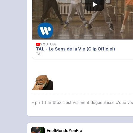
YOUTUBE
TAL - Le Sens de la Vie (Clip Officiel)
TAL
- pfrrttt arrêtez c'est vraiment dégueulasse c'que vo
EnelMundoYenFra