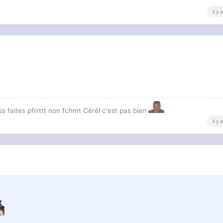
il y
us faites pfrrttt non fchmt Cérél c'est pas bien
il y