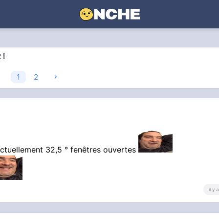
 !
1
2
actuellement 32,5 ° fenêtres ouvertes
il y