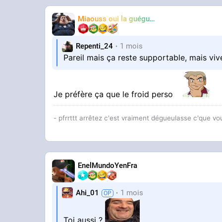
Miaouss oui la guéguérre
TF6
Repenti_24
1 mois
Pareil mais ça reste supportable, mais vi
Je préfère ça que le froid perso
- pfrrttt arrêtez c'est vraiment dégueulasse c'que vo
EnelMundoYenFra
Ahi_01
1 mois
Toi aussi ?