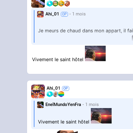
Ahi_01
1 mois
Je meurs de chaud dans mon appart, il fai
Encore 2 nuits à tenir avant le saint hôtel
Vivement le saint hôtel
Ahi_01
EnelMundoYenFra
1 mois
Vivement le saint hôtel