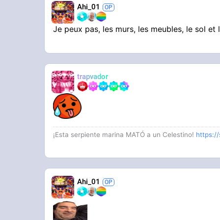
Ahi_01
Je peux pas, les murs, les meubles, le sol et
trapvador
¡Esta serpiente marina MATÓ a un Celestino!
https:/
Ahi_01