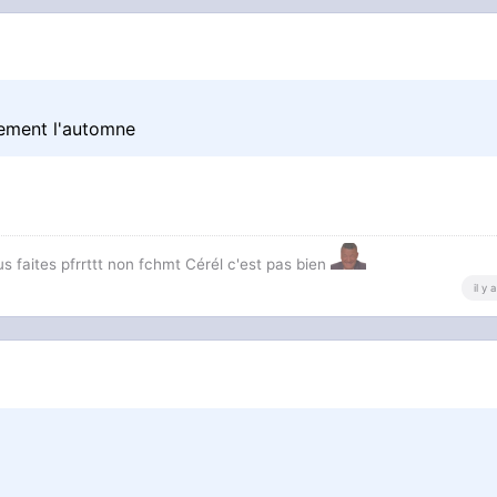
vement l'automne
us faites pfrrttt non fchmt Cérél c'est pas bien
il y