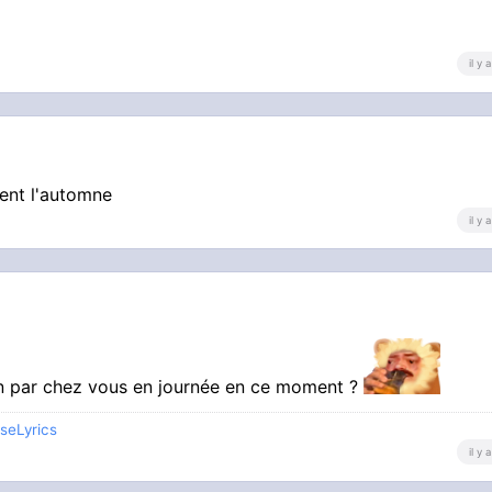
il y
ment l'automne
il y
en par chez vous en journée en ce moment ?
seLyrics
il y