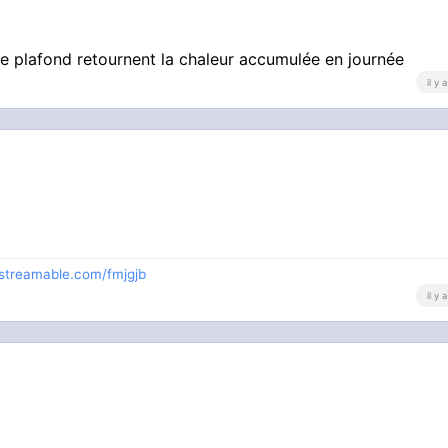
 le plafond retournent la chaleur accumulée en journée
il y
/streamable.com/fmjgjb
il y