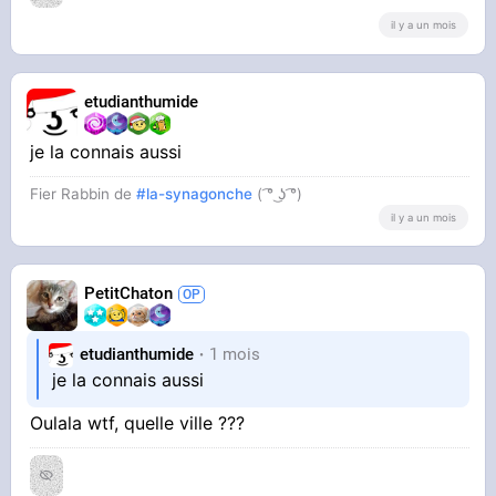
il y a un mois
etudianthumide
je la connais aussi
Fier Rabbin de
#la-synagonche
( ͡° ͜ʖ ͡°)
il y a un mois
PetitChaton
etudianthumide
1 mois
je la connais aussi
Oulala wtf, quelle ville ???