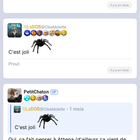
il y a un mois
GLaDOS
CleaMolette
C'est joli
Prout.
il y a un mois
PetitChaton
GLaDOS
1 mois
CleaMolette
C'est joli
Oui, ça fait penser à Athena (d'ailleurs ça vient de