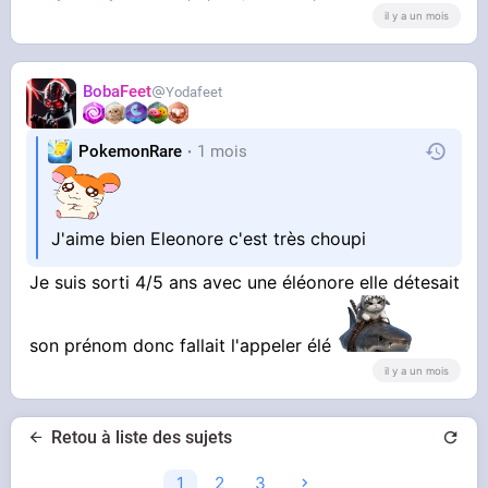
il y a un mois
BobaFeet
Yodafeet
PokemonRare
1 mois
J'aime bien Eleonore c'est très choupi
Je suis sorti 4/5 ans avec une éléonore elle détesait
son prénom donc fallait l'appeler élé
il y a un mois
Retou à liste des sujets
1
2
3