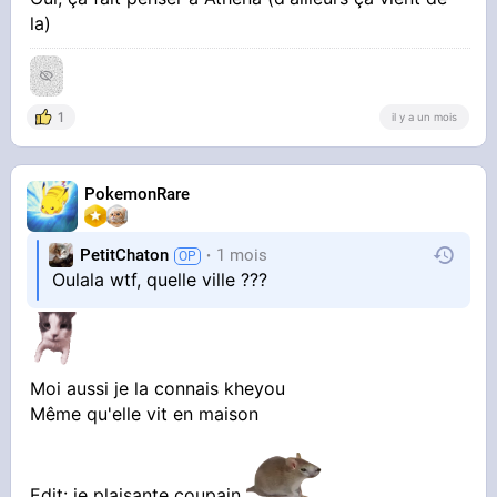
la)
1
il y a un mois
PokemonRare
PetitChaton
1 mois
Oulala wtf, quelle ville ???
Moi aussi je la connais kheyou
Même qu'elle vit en maison
Edit: je plaisante coupain