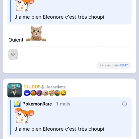
J'aime bien Eleonore c'est très choupi
Ouient
il y a un mois
-
PEMT
GLaDOS
CleaMolette
PokemonRare
1 mois
J'aime bien Eleonore c'est très choupi