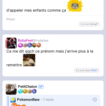
d'appeler mes enfants comme ça
Prout.
il y a un mois
BobaFeet
Yodafeet
Ca me dit qqch ce prénom mais j'arrive plus à la
remettre
il y a un mois
-
PEMT
PetitChaton
PokemonRare
1 mois