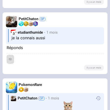
il y a un mois
PetitChaton
etudianthumide
1 mois
je la connais aussi
Réponds
il y a un mois
PokemonRare
PetitChaton
1 mois