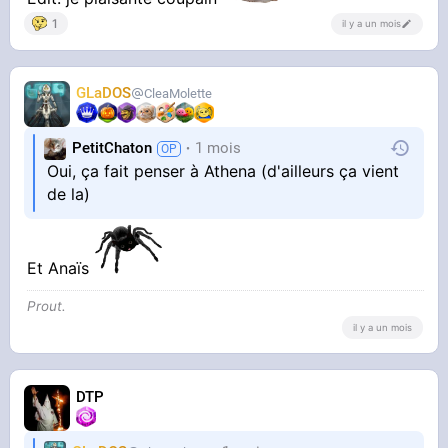
1
il y a un mois
GLaDOS
CleaMolette
PetitChaton
1 mois
Oui, ça fait penser à Athena (d'ailleurs ça vient
de la)
Et Anaïs
Prout.
il y a un mois
DTP