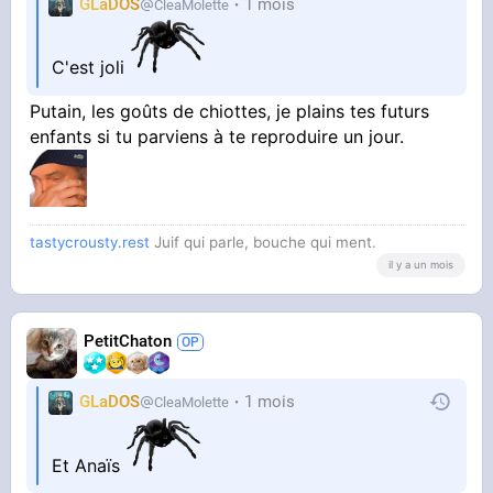
GLaDOS
1 mois
CleaMolette
C'est joli
Putain, les goûts de chiottes, je plains tes futurs
enfants si tu parviens à te reproduire un jour.
tastycrousty.rest
Juif qui parle, bouche qui ment.
il y a un mois
PetitChaton
GLaDOS
1 mois
CleaMolette
Et Anaïs