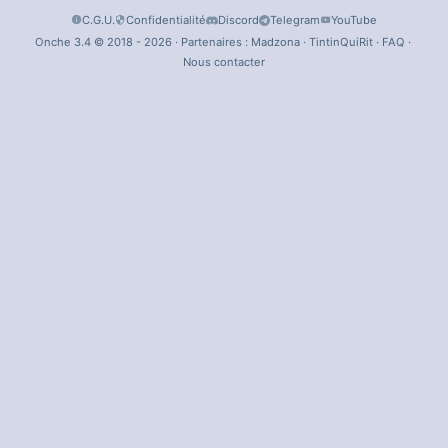
C.G.U.
Confidentialité
Discord
Telegram
YouTube
Onche 3.4 © 2018 - 2026 · Partenaires :
Madzona
·
TintinQuiRit
·
FAQ
·
Nous contacter