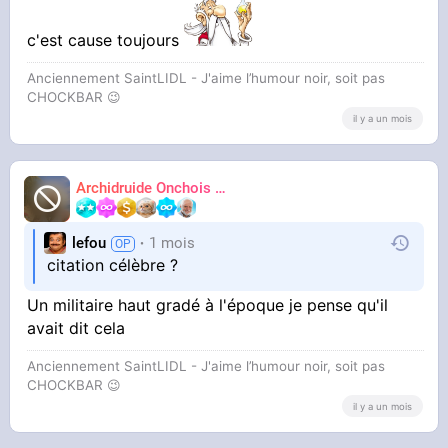
c'est cause toujours
Anciennement SaintLIDL - J'aime l’humour noir, soit pas
CHOCKBAR 😉️
il y a un mois
Archidruide Onchois
🍀️🌩️🐻️
James
lefou
1 mois
citation célèbre ?
Un militaire haut gradé à l'époque je pense qu'il
avait dit cela
Anciennement SaintLIDL - J'aime l’humour noir, soit pas
CHOCKBAR 😉️
il y a un mois