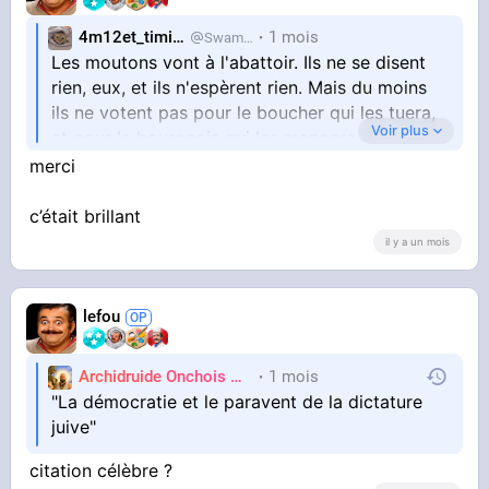
4m12et_timide
1 mois
SwampDrainer
Les moutons vont à l'abattoir. Ils ne se disent
rien, eux, et ils n'espèrent rien. Mais du moins
ils ne votent pas pour le boucher qui les tuera,
Voir plus
et pour le bourgeois qui les mangera. Plus bête
que les bêtes, plus moutonnier que les
merci
moutons, l'électeur nomme son boucher et
choisit son bourgeois. Il a fait des Révolutions
c’était brillant
il y a un mois
pour conquérir ce droit.
lefou
Archidruide Onchois
🍀️🌩️🐻️
1 mois
James
"La démocratie et le paravent de la dictature
juive"
citation célèbre ?