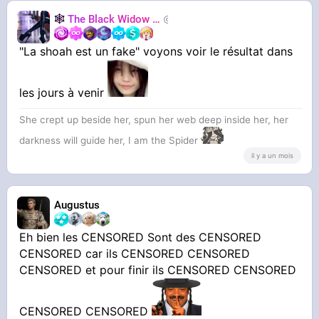
🕸️
The Black Widow
🕷️
Nastasya
"La shoah est un fake" voyons voir le résultat dans
les jours à venir
She crept up beside her, spun her web deep inside her, her
darkness will guide her, I am the Spider
il y a un mois
Augustus
Eh bien les CENSORED Sont des CENSORED
CENSORED car ils CENSORED CENSORED
CENSORED et pour finir ils CENSORED CENSORED
CENSORED CENSORED