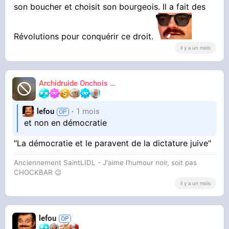
son boucher et choisit son bourgeois. Il a fait des
Révolutions pour conquérir ce droit.
il y a un mois
Archidruide Onchois
🍀️🌩️🐻️
James
lefou
1 mois
et non en démocratie
"La démocratie et le paravent de la dictature juive"
Anciennement SaintLIDL - J'aime l’humour noir, soit pas
CHOCKBAR 😉️
il y a un mois
lefou