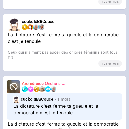
il y a un mois
cuckoldBBCsuce
La dictature c'est ferme ta gueule et la démocratie
c'est je tencule
Ceux qui n'aiment pas sucer des chibres féminins sont tous
PD
il y a un mois
Archidruide Onchois
🍀️🌩️🐻️
James
cuckoldBBCsuce
1 mois
La dictature c'est ferme ta gueule et la
démocratie c'est je tencule
La dictature c'est ferme ta gueule et la démocratie