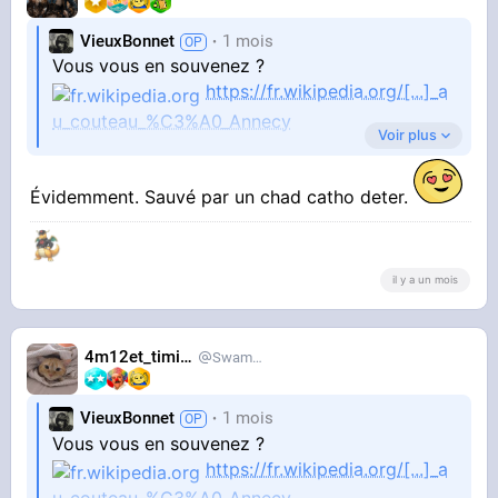
VieuxBonnet
1 mois
Vous vous en souvenez ?
https://fr.wikipedia.org/[...]_a
u_couteau_%C3%A0_Annecy
Voir plus
Évidemment. Sauvé par un chad catho deter.
il y a un mois
4m12et_timide
SwampDrainer
STREAMABLE
VieuxBonnet
1 mois
Vidéo Streamable
Vous vous en souvenez ?
https://fr.wikipedia.org/[...]_a