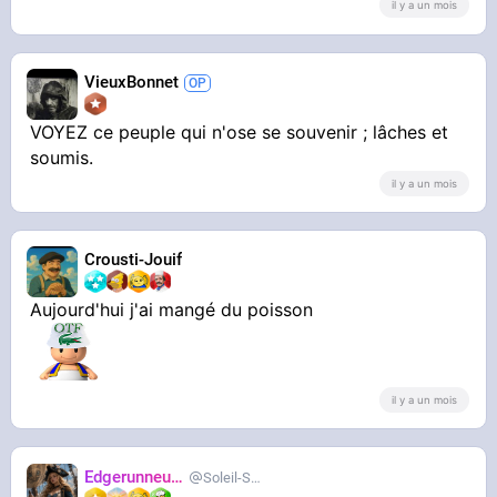
il y a un mois
VieuxBonnet
VOYEZ ce peuple qui n'ose se souvenir ; lâches et
soumis.
il y a un mois
Crousti-Jouif
Aujourd'hui j'ai mangé du poisson
il y a un mois
Edgerunneuse
Soleil-Salee