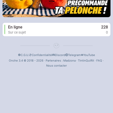
En ligne
228
Sur ce sujet
0
C.G.U.
Confidentialité
Discord
Telegram
YouTube
Onche 3.4 © 2018 - 2026 · Partenaires :
Madzona
·
TintinQuiRit
·
FAQ
·
Nous contacter