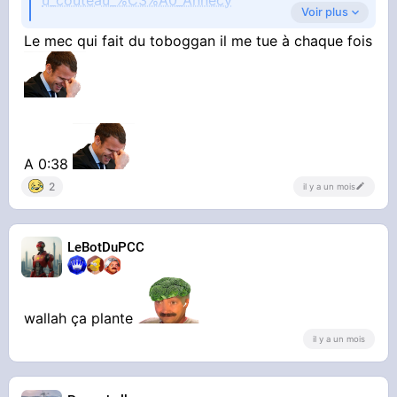
u_couteau_%C3%A0_Annecy
Voir plus
Le mec qui fait du toboggan il me tue à chaque fois
A 0:38
2
il y a un mois
STREAMABLE
Vidéo Streamable
LeBotDuPCC
wallah ça plante
il y a un mois