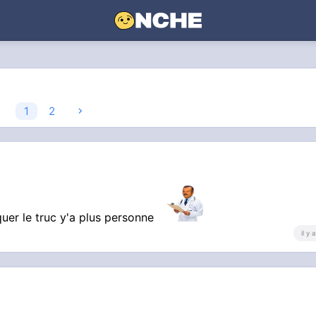
1
2
er le truc y'a plus personne
il y