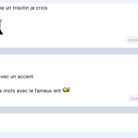
 un trisotin je crois
il y a 
 avec un accent
ins mots avec le fameux ent
il y