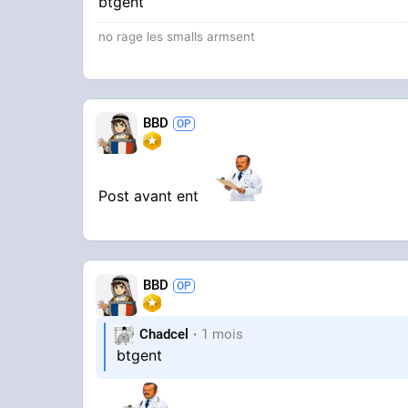
btgent
no rage les smalls armsent
BBD
Post avant ent
BBD
Chadcel
1 mois
btgent