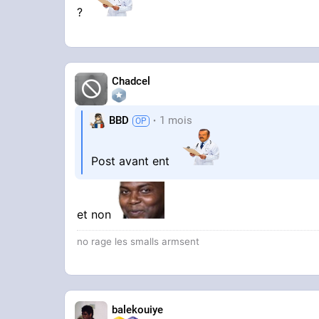
?
Chadcel
BBD
1 mois
Post avant ent
et non
no rage les smalls armsent
balekouiye