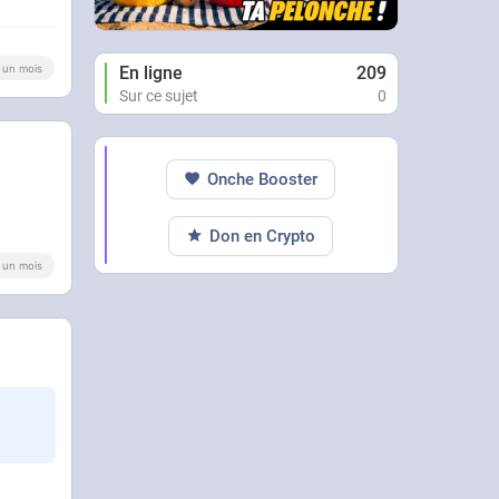
 a un mois
En ligne
209
Sur ce sujet
0
Onche Booster
Don en Crypto
 a un mois