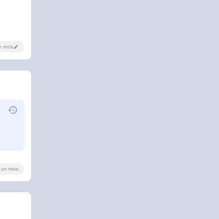
un mois
 a un mois