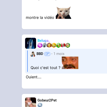
montre la vidéo
Beluga_
BBD
1 mois
Quoi c'est tout ?
Ouient....
Gobeur2Pet