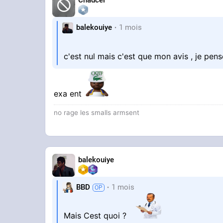
Chadcel
balekouiye
1 mois
c'est nul mais c'est que mon avis , je pense
exa ent
no rage les smalls armsent
balekouiye
BBD
1 mois
Mais Cest quoi ?