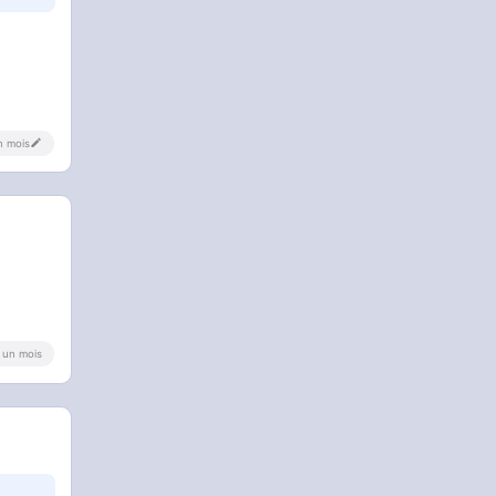
un mois
 a un mois