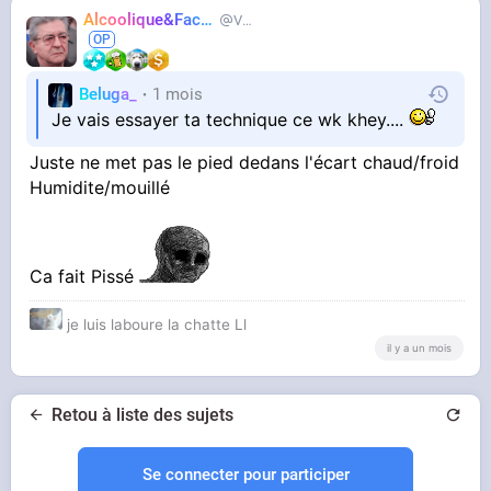
Alcoolique&Facho
Vaillant
Beluga_
1 mois
Je vais essayer ta technique ce wk khey....
Juste ne met pas le pied dedans l'écart chaud/froid
Humidite/mouillé
Ca fait Pissé
je luis laboure la chatte Ll
il y a un mois
Retou à liste des sujets
Se connecter pour participer