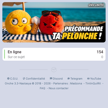
En ligne
154
Sur ce sujet
0
C.G.U.
Confidentialité
Discord
Telegram
YouTube
Onche 3.3-Nastasya © 2018 - 2026 - Partenaires :
Madzona
-
TintinQuiRit
-
FAQ
-
Nous contacter