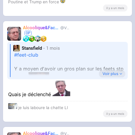
Poutine et Trump en force
il y a un mois
Alcoolique&Facho
Vaillant
Stansfield
1 mois
#feet-club
Y a moyen d'avoir un gros plan sur les feets stp
Voir plus
l'op ?
Quais je déclenché
je luis laboure la chatte Ll
il y a un mois
Alcoolique&Facho
Vaillant