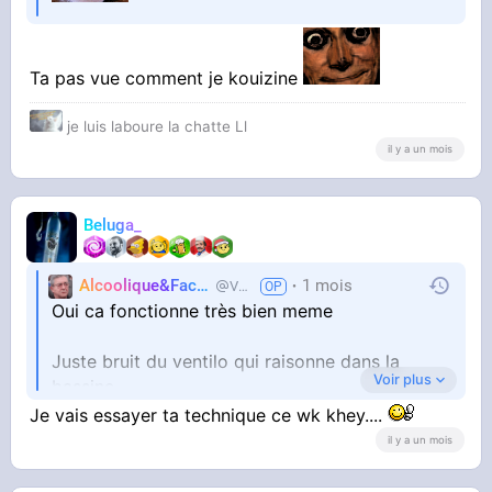
Ta pas vue comment je kouizine
je luis laboure la chatte Ll
il y a un mois
Beluga_
Alcoolique&Facho
1 mois
Vaillant
Oui ca fonctionne très bien meme
Juste bruit du ventilo qui raisonne dans la
Voir plus
bassine
Bruit de la glace qui craque
Je vais essayer ta technique ce wk khey....
il y a un mois
Jai mis le pieds dans la bassine au réveil