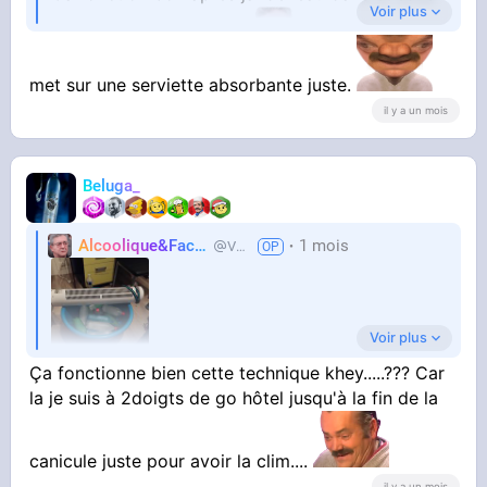
Voir plus
La bassine mais ca vas
met sur une serviette absorbante juste.
il y a un mois
Beluga_
Alcoolique&Facho
1 mois
Vaillant
Voir plus
Ça fonctionne bien cette technique khey.....??? Car
la je suis à 2doigts de go hôtel jusqu'à la fin de la
canicule juste pour avoir la clim....
Titre les keys
il y a un mois