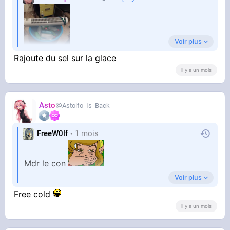
Voir plus
Rajoute du sel sur la glace
il y a un mois
Titre les keys
Asto
Astolfo_Is_Back
FreeW0lf
1 mois
Mdr le con
Voir plus
Alors qu'il suffit de laisser son congelo ouvert
Free cold
il y a un mois