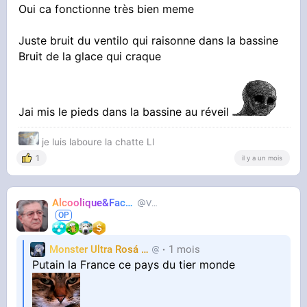
Oui ca fonctionne très bien meme
Juste bruit du ventilo qui raisonne dans la bassine
Bruit de la glace qui craque
Jai mis le pieds dans la bassine au réveil
je luis laboure la chatte Ll
1
il y a un mois
Alcoolique&Facho
Vaillant
Monster Ultra Rosá
❤️
1 mois
KheyFinito
Putain la France ce pays du tier monde