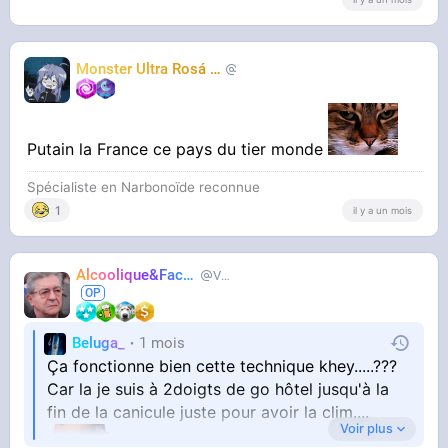
Monster Ultra Rosá
❤️
KheyFinito
Putain la France ce pays du tier monde
Spécialiste en Narbonoïde reconnue
1
il y a un mois
Alcoolique&Facho
Vaillant
Beluga_
1 mois
Ça fonctionne bien cette technique khey.....???
Car la je suis à 2doigts de go hôtel jusqu'à la
fin de la canicule juste pour avoir la clim....
Voir plus