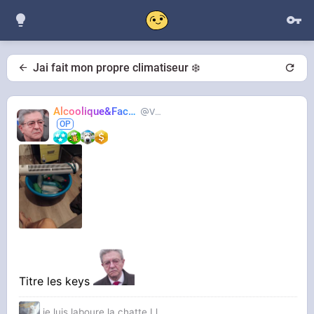
Jai fait mon propre climatiseur ❄️
Alcoolique&Facho
Vaillant
Titre les keys
je luis laboure la chatte Ll