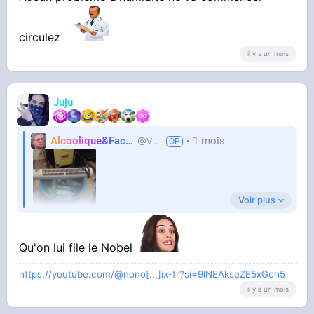
circulez
il y a un mois
Juju
Alcoolique&Facho
1 mois
Vaillant
Voir plus
Qu'on lui file le Nobel
https://youtube.com/@nono[...]ix-fr?si=9lNEAkseZE5xGoh5
Titre les keys
il y a un mois