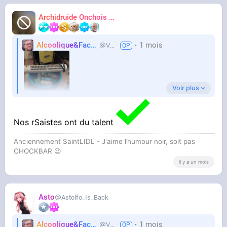
Archidruide Onchois
🍀️🌩️🐻️
James
Alcoolique&Facho
1 mois
Vaillant
Voir plus
Nos rSaistes ont du talent
Anciennement SaintLIDL - J'aime l’humour noir, soit pas
Titre les keys
CHOCKBAR 😉️
il y a un mois
Asto
Astolfo_Is_Back
Alcoolique&Facho
1 mois
Vaillant