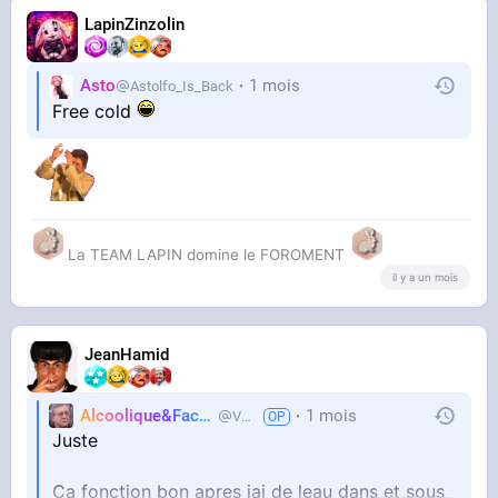
LapinZinzolin
Asto
1 mois
Astolfo_Is_Back
Free cold
La TEAM LAPIN domine le FOROMENT
il y a un mois
JeanHamid
Alcoolique&Facho
1 mois
Vaillant
Juste
Ca fonction bon apres jai de leau dans et sous