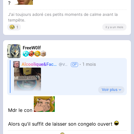
?
J'ai toujours adoré ces petits moments de calme avant la
tempête.
1
il y a un mois
FreeW0lf
Alcoolique&Facho
1 mois
Vaillant
Voir plus
Mdr le con
Alors qu'il suffit de laisser son congelo ouvert
Titre les keys