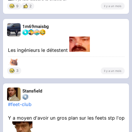
9
2
il y a un mois
1m69maisbg
Les ingénieurs le détestent
3
il y a un mois
Stansfield
#feet-club
Y a moyen d'avoir un gros plan sur les feets stp l'op