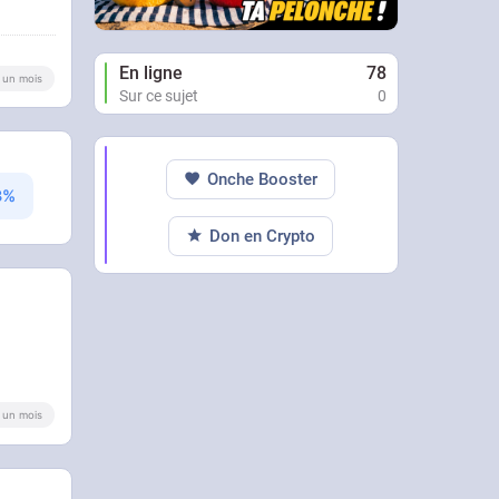
En ligne
78
 a un mois
Sur ce sujet
0
Onche Booster
Don en Crypto
 a un mois