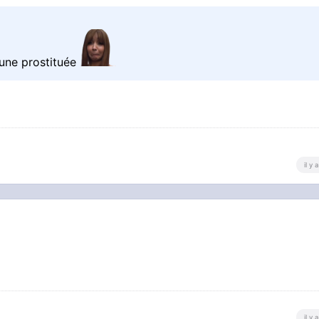
 une prostituée
il y
il y