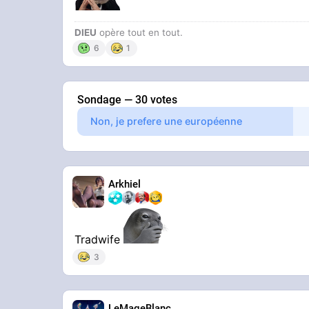
DIEU
opère tout en tout.
6
1
Sondage — 30 votes
Non, je prefere une européenne
Arkhiel
Tradwife
3
LeMageBlanc