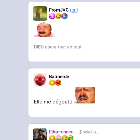
FromJVC
DIEU
opère tout en tout.
Batmerde
Elle me dégoute
Edgerunneuse
Soleil-Salee