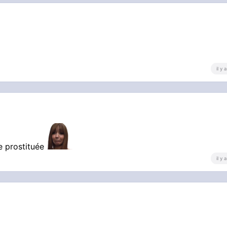
il y
e prostituée
il y