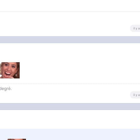
il y
degré.
il y