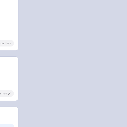
 a un mois
un mois