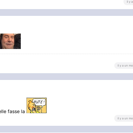
il y
g
il y a un mo
elle fasse la
il y a un mo