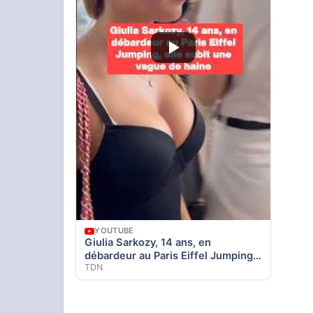
YOUTUBE
Giulia Sarkozy, 14 ans, en
débardeur au Paris Eiffel Jumping,
TDN
elle subit une vague de haine