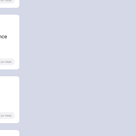
 a un mois
once
 a un mois
 a un mois