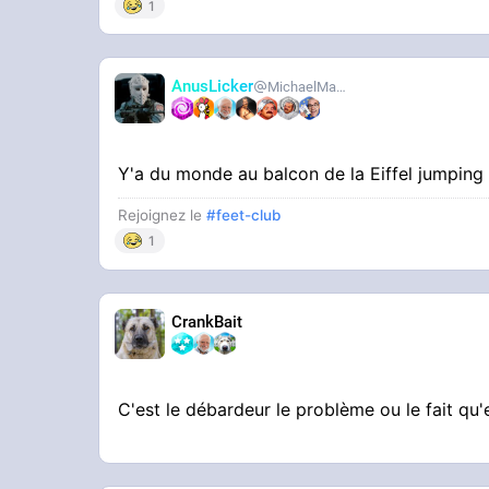
1
AnusLicker
MichaelMann
Y'a du monde au balcon de la Eiffel jumpin
Rejoignez le
#feet-club
1
CrankBait
C'est le débardeur le problème ou le fait qu'