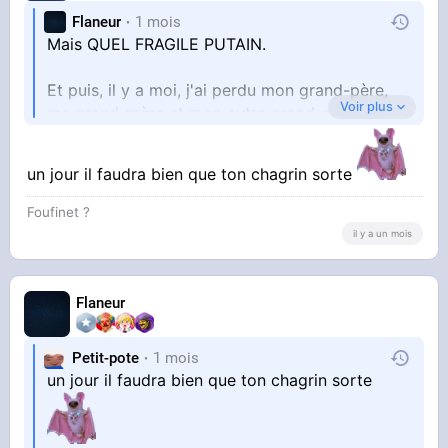
Flaneur
1 mois
Mais QUEL FRAGILE PUTAIN.
Et puis, il y a moi, j'ai perdu mon grand-père,
Voir plus
ma grand-mère et mon autre grand-mère en
moins de 2 mois, j'ai jamais versé une larme
pour ça, je les aimais pourtant, je pense que je
un jour il faudra bien que ton chagrin sorte
Foufinet ?
n'ai pas de cœur, je suis un monstre
il y a un mois
Flaneur
Petit-pote
1 mois
un jour il faudra bien que ton chagrin sorte