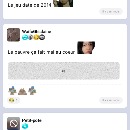
Le jeu date de 2014
il y a un mois
WaifuGhislaine
Le pauvre ça fait mal au coeur
1
il y a un mois
Petit-pote