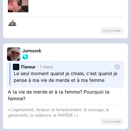
STREAMABLE
Play_-
_Aujourd_hui_est_la_fin_des_serveurs_de_la_
Wii_U_et_de_la_3DS_voici_m_eFYX6u
il y a un mois
Jurmorok
Il est brisax de chez turbo brisax
Flaneur
1 mois
Le seul moment quand je chiale, c'est quand je
pense à ma vie de merde et à ma femme
A ta vie de merde et à ta femme? Pourquoi ta
femme?
« L’agressivité, l’ardeur, le tempérament, le courage, la
générosité, la vaillance, le PAPÉDÉ ! »
il y a un mois