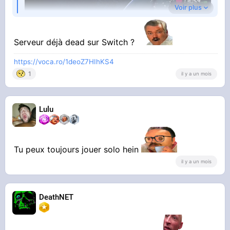
Voir plus
Serveur déjà dead sur Switch ?
https://voca.ro/1deoZ7HIhKS4
1
il y a un mois
STREAMABLE
Play_-
_Aujourd_hui_est_la_fin_des_serveurs_de_la_
Lulu
Wii_U_et_de_la_3DS_voici_m_eFYX6u
Tu peux toujours jouer solo hein
Il est brisax de chez turbo brisax
il y a un mois
DeathNET