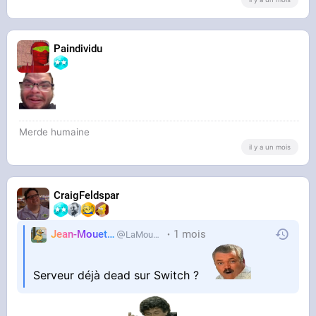
Paindividu
Merde humaine
il y a un mois
CraigFeldspar
Jean-Mouette
1 mois
LaMouetteAhi
Serveur déjà dead sur Switch ?