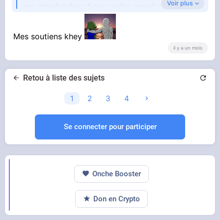
Voir plus
ma grand-mère et mon autre grand-mère en
moins de 2 mois, j'ai jamais versé une larme
pour ça, je les aimais pourtant, je pense que je
Mes soutiens khey
il y a un mois
n'ai pas de cœur, je suis un monstre
Retou à liste des sujets
1
2
3
4
Se connecter pour participer
Onche Booster
Don en Crypto