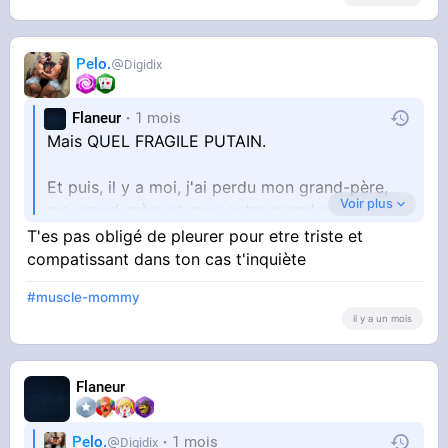
Pelo.
Digidix
Flaneur
1 mois
Mais QUEL FRAGILE PUTAIN.
Et puis, il y a moi, j'ai perdu mon grand-père,
Voir plus
ma grand-mère et mon autre grand-mère en
moins de 2 mois, j'ai jamais versé une larme
T'es pas obligé de pleurer pour etre triste et
pour ça, je les aimais pourtant, je pense que je
compatissant dans ton cas t'inquiète
#muscle-mommy
n'ai pas de cœur, je suis un monstre
il y a un mois
Flaneur
Pelo.
1 mois
Digidix