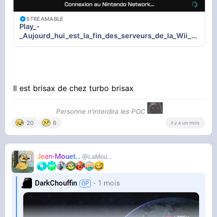
STREAMABLE
Play_-
_Aujourd_hui_est_la_fin_des_serveurs_de_la_Wii_U
_et_de_la_3DS_voici_m_eFYX6u
Il est brisax de chez turbo brisax
Personne n'interdira les POC
20
6
il y a un mois
Jean-Mouette
LaMouetteAhi
DarkChouffin
1 mois