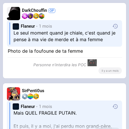
DarkChouffin
Flaneur
1 mois
Le seul moment quand je chiale, c'est quand je
pense à ma vie de merde et à ma femme
Photo de la foufoune de ta femme
Personne n'interdira les POC
il y a un mois
SirPenti0us
Flaneur
1 mois
Mais QUEL FRAGILE PUTAIN.
Et puis, il y a moi, j'ai perdu mon grand-père,