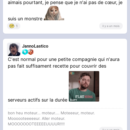
aimais pourtant, je pense que je n'ai pas de cœur, je
STREAMABLE
Play_-
_Aujourd_hui_est_la_fin_des_serveurs_de_la_
suis un monstre
Wii_U_et_de_la_3DS_voici_m_eFYX6u
1
il y a un mois
Il est brisax de chez turbo brisax
JannoLastico
C'est normal pour une petite compagnie qui n'aura
pas fait suffisament recette pour couvrir des
serveurs actifs sur la durée
bon heu moteur... moteur.... Moteeeur, moteur.
Moooooteeeeeur. Aller moteur.
MOOOOOOOTEEEEEUUUUR!!!!
il y a un mois